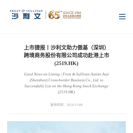
首页
上市捷报丨沙利文助力傲基（深圳）
洞察
跨境商务股份有限公司成功赴港上市
(2519.HK)
Good News on Listing | Frost & Sullivan Assists Aoji
行业研究
行业
(Shenzhen) Cross-border Business Co., Ltd. to
Successfully List on the Hong Kong Stock Exchange
(2519.HK)
企业研究
数字基础设施
消费电子
服务
发布时间：2024/11/08
市场动态
双碳新能源
医疗与生命科学
资本市场顾问服务
传媒中心