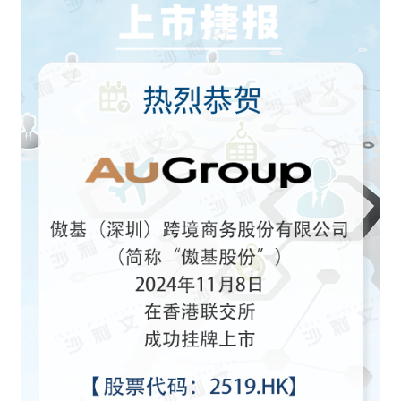
餐饮与新零售
半导体与芯片
企业咨询服务
公司动态
活动
智能家居
汽车与出行
媒体报道
关于我们
公共服务
食品与饮料
媒体服务
公司介绍
加入我们
科技、媒体和通信
金融科技
中国管理团队
中
地产与物业
矿业冶炼
EN
表现与影响
美容时尚
大数据与人工智能
战略合作伙伴
物流与供应链
建筑科技与装饰装潢