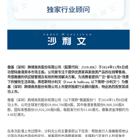
专家委员会
特种新材料
文化娱乐
沙利文中国分支机构
企业级服务
跨境电商贸易
基础设施建设
环保节能科技
傲基（深圳）跨境商务股份有限公司（股票代码：2519.HK）于2024年11月8日成
功登陆香港资本市场主板。公司是专注于提供优质家具家居类产品的在线零售商，
凭借稳健的供应链管理及有效的物流解决方案，为消费者提供广泛“家与生活“场景
下的愉快生活体验。弗若斯特沙利文（Frost & Sullivan, 以下简称“沙利文”）为傲
教育与培训
航运及港口
基（深圳）跨境商务股份有限公司上市提供独家行业顾问服务，特此热烈祝贺其成
功上市。
傲基（深圳）跨境商务股份有限公司（以下简称“傲基股份”）于2024年11月8日成
功上市，公司全球发行股份29,894,700股H股，其中香港发售股份8,968,500股H
母婴
农林牧渔
股，国际发售股份20,926,200股H股。每股发行价为15.60港元，募集资金净额约为
4.66亿港元。
园林绿化
商业航空
在本次赴港上市过程中，沙利文公司主要承担以下任务：帮助发行人准确客观地认
识其在目标市场中的定位，用客观的市场数据发掘、支撑和凸显发行人的竞争优