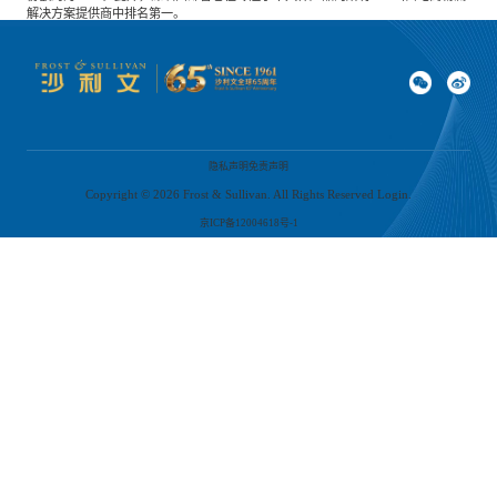
解决方案提供商中排名第一。
隐私声明
免责声明
Copyright ©
2026
Frost & Sullivan. All Rights Reserved Login.
京ICP备12004618号-1
资料来源：沙利文报告
沙利文公司在电子商务及物流行业拥有丰富的研究经验，协助知名企业成功登陆资
本市场，成功上市案例包括：易达云（2505.HK）、泛远国际（2516.HK）、传丞
环球（LGCB.NASDAQ）、Webuy（NASDAQ:WBUY）、力盟科技（2405.HK）、
子不语（2420.HK）、Blibli（BELI.IDX）、Starbox（NASDAQ:STBX）、大健云
仓（NASDAQ:GCT）、友和控股（2347.HK）、YesAsia（2209.HK）、桦欣控股
（8442.HK）、尚晋国际（2528.HK）、滔搏国际（6110.HK）、宝宝树