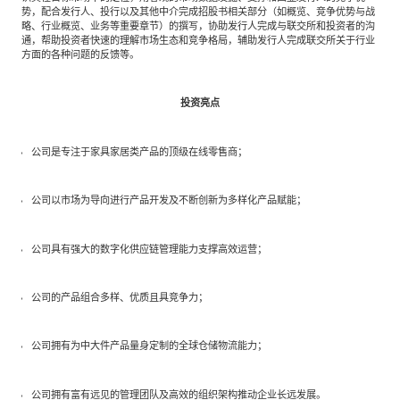
势，配合发行人、投行以及其他中介完成招股书相关部分（如概览、竞争优势与战
略、行业概览、业务等重要章节）的撰写，协助发行人完成与联交所和投资者的沟
通，帮助投资者快速的理解市场生态和竞争格局，辅助发行人完成联交所关于行业
方面的各种问题的反馈等。
投资亮点
公司是专注于家具家居类产品的顶级在线零售商；
公司以市场为导向进行产品开发及不断创新为多样化产品赋能；
公司具有强大的数字化供应链管理能力支撑高效运营；
公司的产品组合多样、优质且具竞争力；
公司拥有为中大件产品量身定制的全球仓储物流能力；
公司拥有富有远见的管理团队及高效的组织架构推动企业长远发展。