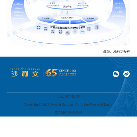
来源：沙利文分析
财税AIBM生态对中小微企业、社会经济与税务建设的关键作用
财税AIBM生态企业以数智化技术赋能中小微企业的财税管理，降低合规风险、优
隐私声明
免责声明
化税务结构，同步提升企业融资效率与发展质量，促进资源配置优化和数智技术商
业化应用，助力社会资源效率提升及国家税务数字化建设。依托精准税务数据与自
Copyright ©
2026
Frost & Sullivan. All Rights Reserved Login.
动化服务，推动税务管理智能化转型，在促进社会公平、强化监管效能、履行社会
责任方面发挥关键作用。
京ICP备12004618号-1