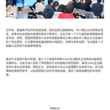
专家委员会
特种新材料
文化娱乐
沙利文中国分支机构
近年来，随着数字经济的快速发展，税务监管日趋精细化，中小微企业对财税合规
企业级服务
跨境电商贸易
性、效率优化及智能化管理的需求不断提升，正在孕育一个千亿级别的财税服务需
求市场。然而，我国财税服务行业的传统服务模式已难以满足中小微企业日益增长
的个性化需求，行业整体面临基础服务价值弱化、同质化竞争加剧、专业服务人才
短缺以及转型升级艰难等困境。
基础设施建设
环保节能科技
面对行业困境与新兴机遇，基于人工智能的财税AIBM生态服务正逐渐成为破局的
关键所在。白皮书深入剖析了财税服务行业的智能化转型趋势，阐述AIBM生态服
务的价值与应用场景，帮助企业、投资者及行业从业者理解行业变革方向，并为政
教育与培训
航运及港口
策制定者提供参考，以促进财税行业的可持续发展，提供了极具前瞻性的市场洞
察。
母婴
农林牧渔
园林绿化
商业航空
PART.
01