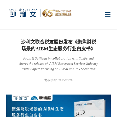
首页
沙利文联合税友股份发布《聚焦财税
洞察
场景的AIBM生态服务行业白皮书》
Frost & Sullivan in collaboration with TaxFriend
shares the release of 'AIBM Ecosystem Services Industry
行业研究
行业
White Paper: Focusing on Fiscal and Tax Scenarios'
发布时间：2025/03/26
企业研究
数字基础设施
消费电子
服务
市场动态
双碳新能源
医疗与生命科学
资本市场顾问服务
传媒中心