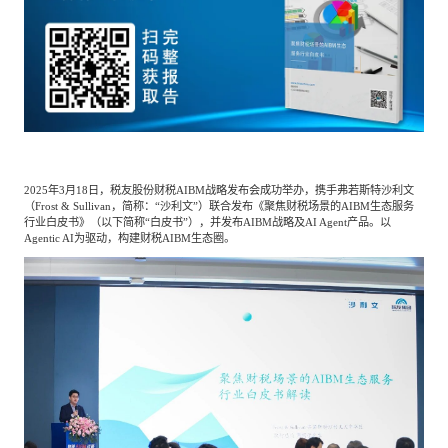
餐饮与新零售
半导体与芯片
企业咨询服务
公司动态
活动
智能家居
汽车与出行
媒体报道
关于我们
公共服务
食品与饮料
媒体服务
公司介绍
加入我们
2025年3月18日，税友股份财税AIBM战略发布会成功举办，携手弗若斯特沙利文
（Frost & Sullivan，简称：“沙利文”）联合发布《聚焦财税场景的AIBM生态服务
行业白皮书》（以下简称“白皮书”），并发布AIBM战略及AI Agent产品。以
科技、媒体和通信
金融科技
中国管理团队
Agentic AI为驱动，构建财税AIBM生态圈。
中
地产与物业
矿业冶炼
EN
表现与影响
美容时尚
大数据与人工智能
战略合作伙伴
物流与供应链
建筑科技与装饰装潢