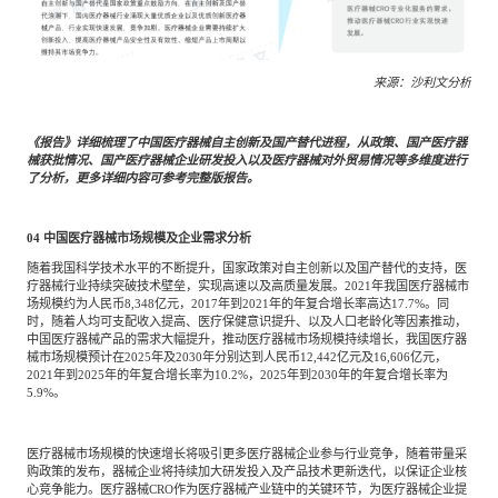
来源：沙利文分析
《报告》详细梳理了中国医疗器械自主创新及国产替代进程，从政策、国产医疗器
械获批情况、国产医疗器械企业研发投入以及医疗器械对外贸易情况等多维度进行
了分析，更多详细内容可参考完整版报告。
04
中国医疗器械市场规模及企业需求分析
随着我国科学技术水平的不断提升，国家政策对自主创新以及国产替代的支持，医
疗器械行业持续突破技术壁垒，实现高速以及高质量发展。2021年我国医疗器械市
场规模约为人民币8,348亿元，2017年到2021年的年复合增长率高达17.7%。同
时，随着人均可支配收入提高、医疗保健意识提升、以及人口老龄化等因素推动，
中国医疗器械产品的需求大幅提升，推动医疗器械市场规模持续增长，我国医疗器
械市场规模预计在2025年及2030年分别达到人民币12,442亿元及16,606亿元，
2021年到2025年的年复合增长率为10.2%，2025年到2030年的年复合增长率为
5.9%。
医疗器械市场规模的快速增长将吸引更多医疗器械企业参与行业竞争，随着带量采
购政策的发布，器械企业将持续加大研发投入及产品技术更新迭代，以保证企业核
心竞争能力。医疗器械CRO作为医疗器械产业链中的关键环节，为医疗器械企业提