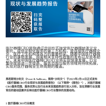
餐饮与新零售
半导体与芯片
企业咨询服务
公司动态
活动
智能家居
汽车与出行
媒体报道
关于我们
公共服务
食品与饮料
媒体服务
公司介绍
加入我们
医疗器械CRO是指通过合同形式接受医疗器械研发企业
委托，提供定制化服务的第三方机构，是连接医疗器械企
业、医疗卫生机构等各方的重要桥梁。随着中国医疗器械
科技、媒体和通信
金融科技
中国管理团队
行业的蓬勃发展、国家相关支持性政策的发布以及资本助
力，未来中国医疗器械CRO行业将实现快速发展，行业
集中度将进一步提高，服务范围与服务领域将持续拓展，
中
实现对医疗器械全生命周期的覆盖。
地产与物业
矿业冶炼
EN
表现与影响
弗若斯特沙利文（Frost & Sullivan，简称“沙利文”）于2023年2月14日正式发布
《医疗器械CRO行业现状与发展趋势报告》（以下简称“《报告》”），对医疗器械
CRO服务范围、服务优势以及行业未来发展趋势进行深入分析，旨在洞察行业发展
美容时尚
大数据与人工智能
战略合作伙伴
背后的驱动因素并反映出医疗器械CRO行业整体的发展动向。
1
医疗器械CRO行业概览
物流与供应链
建筑科技与装饰装潢