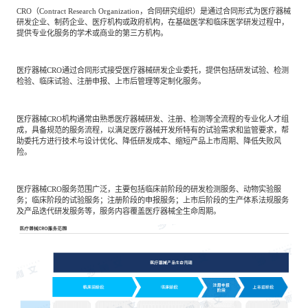
专家委员会
CRO（Contract Research Organization，合同研究组织）是通过合同形式为医疗器械
研发企业、制药企业、医疗机构或政府机构，在基础医学和临床医学研发过程中，
提供专业化服务的学术或商业的第三方机构。
特种新材料
文化娱乐
沙利文中国分支机构
医疗器械CRO通过合同形式接受医疗器械研发企业委托，提供包括研发试验、检测
检验、临床试验、注册申报、上市后管理等定制化服务。
企业级服务
跨境电商贸易
医疗器械CRO机构通常由熟悉医疗器械研发、注册、检测等全流程的专业化人才组
成，具备规范的服务流程，以满足医疗器械开发所特有的试验需求和监管要求，帮
助委托方进行技术与设计优化、降低研发成本、缩短产品上市周期、降低失败风
基础设施建设
环保节能科技
险。
医疗器械CRO服务范围广泛，主要包括临床前阶段的研发检测服务、动物实验服
教育与培训
航运及港口
务；临床阶段的试验服务；注册阶段的申报服务；上市后阶段的生产体系法规服务
及产品迭代研发服务等，服务内容覆盖医疗器械全生命周期。
母婴
农林牧渔
园林绿化
商业航空