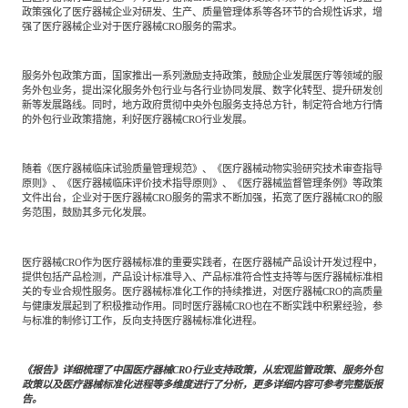
政策强化了医疗器械企业对研发、生产、质量管理体系等各环节的合规性诉求，增
强了医疗器械企业对于医疗器械CRO服务的需求。
服务外包政策方面，国家推出一系列激励支持政策，鼓励企业发展医疗等领域的服
务外包业务，提出深化服务外包行业与各行业协同发展、数字化转型、提升研发创
新等发展路线。同时，地方政府贯彻中央外包服务支持总方针，制定符合地方行情
的外包行业政策措施，利好医疗器械CRO行业发展。
随着《医疗器械临床试验质量管理规范》、《医疗器械动物实验研究技术审查指导
原则》、《医疗器械临床评价技术指导原则》、《医疗器械监督管理条例》等政策
文件出台，企业对于医疗器械CRO服务的需求不断加强，拓宽了医疗器械CRO的服
务范围，鼓励其多元化发展。
医疗器械CRO作为医疗器械标准的重要实践者，在医疗器械产品设计开发过程中，
提供包括产品检测，产品设计标准导入、产品标准符合性支持等与医疗器械标准相
关的专业合规性服务。医疗器械标准化工作的持续推进，对医疗器械CRO的高质量
与健康发展起到了积极推动作用。同时医疗器械CRO也在不断实践中积累经验，参
与标准的制修订工作，反向支持医疗器械标准化进程。
《报告》详细梳理了中国医疗器械CRO行业支持政策，从宏观监管政策、服务外包
政策以及医疗器械标准化进程等多维度进行了分析，更多详细内容可参考完整版报
告。