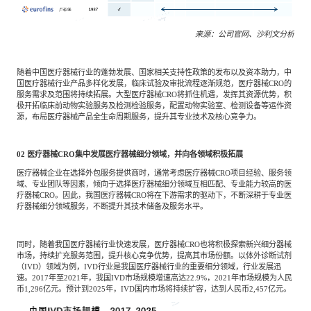
来源：公司官网、沙利文分析
随着中国医疗器械行业的蓬勃发展、国家相关支持性政策的发布以及资本助力，中
国医疗器械行业产品多样化发展，临床试验及审批流程逐渐规范，医疗器械CRO的
服务需求及范围将持续拓展。大型医疗器械CRO将抓住机遇，发挥其资源优势，积
极开拓临床前动物实验服务及检测检验服务，配置动物实验室、检测设备等运作资
源，布局医疗器械产品全生命周期服务，提升其专业技术及核心竞争力。
02
医疗器械CRO集中发展医疗器械细分领域，并向各领域积极拓展
医疗器械企业在选择外包服务提供商时，通常考虑医疗器械CRO项目经验、服务领
域、专业团队等因素，倾向于选择医疗器械细分领域互相匹配、专业能力较高的医
疗器械CRO。因此，我国医疗器械CRO将在下游需求的驱动下，不断深耕于专业医
疗器械细分领域服务，不断提升其技术储备及服务水平。
同时，随着我国医疗器械行业快速发展，医疗器械CRO也将积极探索新兴细分器械
市场，持续扩充服务范围，提升核心竞争优势，提高其市场份额。以体外诊断试剂
（IVD）领域为例，IVD行业是我国医疗器械行业的重要细分领域，行业发展迅
速。2017年至2021年，我国IVD市场规模增速高达22.9%，2021年市场规模为人民
币1,296亿元。预计到2025年，IVD国内市场将持续扩容，达到人民币2,457亿元。