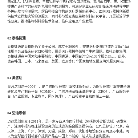
国A2LA，IAS等资质，生物实验室可执行FDA GLP体系，能够面向中、美、欧市场
提供严谨科学的研发外包服务与检测报告，可满足企业从研发到临床注册过程中的
各种研发与检测需求。熠品科技合作构建医疗器械创新中心，面向医疗器械创新提
供技术支撑和实验检测服务，同时参与设立省级生物材料研究平台，开展前沿学术
性研究，推动生物材料的技术普及、临床应用及产业发展。
02
泰格捷通
泰格捷通是泰格医药全资子公司，成立于2000年，提供医疗器械(含体外诊断产品)
法规事务及临床研究CRO服务，覆盖医疗器械各领域全生命周期。依托泰格集团，
泰格捷通在中国大陆主要城市、中国香港、中国台湾设有138个服务网点。此外，
也在韩国、日本、马来西亚、美国、欧洲等15个国家和地区设立海外服务网点。
03
奥咨达
奥咨达创建于2004年，是全球医疗器械产业技术服务商，为医疗器械产业提供科研
转化及生产制造平台（CDMO）、全球注册及临床试验平台（CRO）、产业服务平
台（产业规划、专业教育、园区管理）、产业投资平台和医械云平台。
04
迈迪思创
迈迪思创创立于2011年，是一家专业从事医疗器械（包括体外诊断试剂）研发生
产、注册申报与临床试验研究的法规咨询综合服务提供商。公司总部位于北京，在
天津、上海、广州、深圳、无锡、成都、郑州、沈阳等地设有分公司及办事处，可
以为全球医疗器械客户提供产品在中国上市前的一站式法规咨询服务。