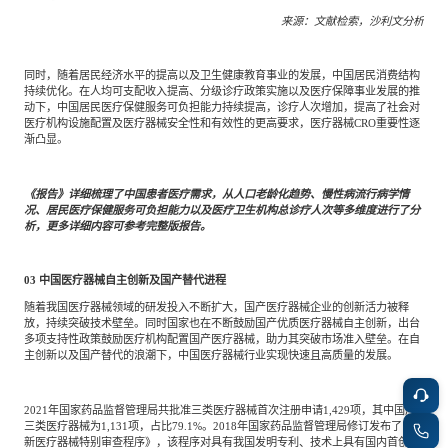
来源：文献检索，沙利文分析
同时，随着居民经济水平的提高以及卫生健康教育事业的发展，中国居民消费结构
持续优化。在人均可支配收入提高、分级诊疗政策实施以及医疗保障事业发展的推
动下，中国居民医疗保健服务可负担能力持续提高，诊疗人次增加，提高了社会对
医疗机构设施配置及医疗器械安全性和有效性的更高要求，医疗器械CRO重要性逐
渐凸显。
《报告》详细梳理了中国患者医疗需求，从人口老龄化趋势、慢性病流行病学情
况、居民医疗保健服务可负担能力以及医疗卫生机构总诊疗人次等多维度进行了分
析，更多详细内容可参考完整版报告。
03
中国医疗器械自主创新及国产替代进程
随着我国医疗器械领域的研发投入不断扩大，国产医疗器械企业的创新活力被释
放，持续突破技术壁垒。同时国家也在不断鼓励国产优质医疗器械自主创新，出台
多项支持性政策鼓励医疗机构配置国产医疗器械，助力其突破市场准入壁垒。在自
主创新以及国产替代的浪潮下，中国医疗器械行业实现快速且高质量的发展。
2021年国家药品监督管理局共批准三类医疗器械首次注册申请1,429项，其中国产
三类医疗器械为1,131项，占比79.1%。2018年国家药品监督管理局修订发布了《创
新医疗器械特别审查程序》，该程序对具有我国发明专利、技术上具有国内首创、