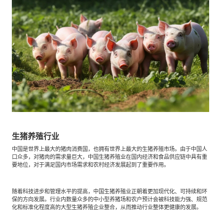
餐饮与新零售
半导体与芯片
企业咨询服务
公司动态
活动
智能家居
汽车与出行
媒体报道
关于我们
公共服务
食品与饮料
媒体服务
公司介绍
加入我们
科技、媒体和通信
金融科技
中国管理团队
中
生猪养殖行业
地产与物业
矿业冶炼
中国是世界上最大的猪肉消费国，也拥有世界上最大的生猪养殖市场。由于中国人
EN
表现与影响
口众多，对猪肉的需求量巨大，中国生猪养殖业在国内经济和食品供应链中具有重
要地位，对于满足国内市场需求和农村经济发展起到了重要作用。
美容时尚
大数据与人工智能
战略合作伙伴
随着科技进步和管理水平的提高，中国生猪养殖业正朝着更加现代化、可持续和环
保的方向发展。行业内数量众多的中小型养猪场和农户预计会被科技能力强、规范
化和标准化程度高的大型生猪养殖企业整合，从而推动行业整体更健康的发展。
物流与供应链
建筑科技与装饰装潢