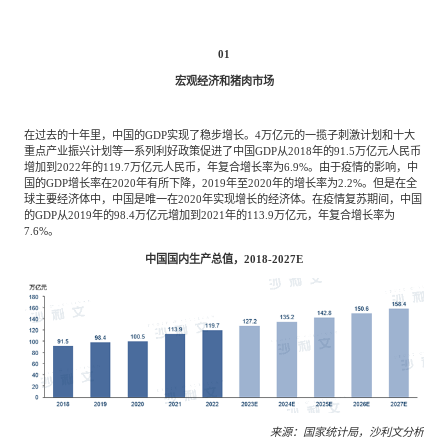
专家委员会
01
特种新材料
文化娱乐
沙利文中国分支机构
宏观经济和猪肉市场
在过去的十年里，中国的GDP实现了稳步增长。4万亿元的一揽子刺激计划和十大
企业级服务
跨境电商贸易
重点产业振兴计划等一系列利好政策促进了中国GDP从2018年的91.5万亿元人民币
增加到2022年的119.7万亿元人民币，年复合增长率为6.9%。由于疫情的影响，中
国的GDP增长率在2020年有所下降，2019年至2020年的增长率为2.2%。但是在全
球主要经济体中，中国是唯一在2020年实现增长的经济体。在疫情复苏期间，中国
基础设施建设
环保节能科技
的GDP从2019年的98.4万亿元增加到2021年的113.9万亿元，年复合增长率为
7.6%。
中国国内生产总值，2018-2027E
教育与培训
航运及港口
母婴
农林牧渔
园林绿化
商业航空
来源：国家统计局，沙利文分析