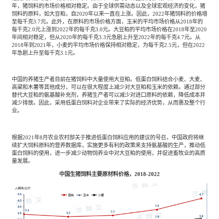
年，猪饲料的市场价格相对稳定。由于全球供需动态以及全球宏观经济的变化，猪
饲料的原料，如大豆粕，自2020年以来一直在上涨。因此，2022年猪饲料的价格增
至每千克3.7元。此外，在原料的市场价格方面，玉米的平均市场价格从2018年的
每千克2.0元上涨到2022年的每千克3.0元。大豆粕的平均市场价格在2018年至2020
年间相对稳定，但从2020年的每千克3.3元急剧上升至2022年的每千克4.7元。从
2018年到2021年，小麦的平均市场价格保持相对稳定，为每千克2.5元，但在2022
年急剧上升至每千克3.1元。
中国的养猪生产者目前在猪饲料中大量使用大豆粕。低蛋白饲料结合小麦、大麦、
高粱和木薯等其他成分，可以在很大程度上减少对大豆粕和玉米的依赖。通过部分
替代大豆粕的氨基酸补充剂，养猪生产者可以减少对进口原料的依赖，降低成本并
减少排放。因此，采用低蛋白饲料对企业带来了实际的经济优势，从而惠及整个行
业。
根据2021年8月农业农村部关于推进低蛋白饲料应用的建议的号召，中国政府将继
续扩大饲料原料的营养数据库，实施更多有利的政策来支持氨基酸的生产，推动低
蛋白饲料的使用，进一步减少动物饲养业中对大豆粕的使用，并促进畜牧业的高质
量发展。
中国生猪饲料主要原材料价格，2018-2022