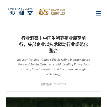
首页
行业洞察丨中国生猪养殖业震荡前
洞察
行，头部企业以技术驱动行业规范化
整合
Industry Insights | China's Pig Breeding Industry Moves
行业研究
行业
Forward Amidst Turbulence, with Leading Enterprises
Driving Standardization and Integration through
Technology
企业研究
数字基础设施
消费电子
服务
发布时间：2024/02/19
市场动态
双碳新能源
医疗与生命科学
资本市场顾问服务
传媒中心