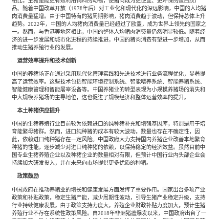
相比，生猪是能更有效利用饲料的动物，使猪肉成为更便宜、更环保的蛋白质产
品。随着中国改革开放（1978年后）对工业化和现代化的深远影响，中国的人均猪
肉消费量猛增。由于中国特有的猪周期影响，猪肉消费趋于波动，但保持总体上升
趋势。2022年，中国的人均猪肉消费量已经超过了欧盟，成为世界上领先的国家之
一。然而，与香港等地区相比，中国的整体人均猪肉消费量仍然明显较低。随着经
济的进一步发展和城市化进程的持续推进，中国的猪肉消费有望进一步增加，从而
推动生猪养殖行业的发展。
运营效率提升和技术创新
中国的养猪场正在通过采用现代化管理实践和先进技术进行业务流程优化，显著提
高了运营效率。这些技术包括智能环境控制系统、智能喂养系统、智能养猪系统、
智能健康管理和智能屠宰设备等。中国养猪业的转型表现为小规模养猪场的消失和
中大规模养猪场的主导地位，这也促进了规模经济和整体运营效率的提升。
本土种猪供应提升
中国的生猪养殖行业目前较为依赖进口的纯种猪补充和增强基因库，特别是用于培
育能繁母猪群。然而，进口纯种猪的成本有较大波动，数量也存在不确定性，因
此，依赖进口纯种猪存在一定风险。中国政府大力支持国内养猪企业改善本地繁育
种猪的性能，逐步减少对进口纯种猪的依赖，以保持稳定的经济效益。虽然目前中
国专业生猪养殖企业以及种猪企业的数量相对有限，但预计中国行业内头部企业会
持续加大研发投入，并在未来向市场提供更多优质的种猪。
政策鼓励
中国政府在推动养猪业的增长和健康发展方面发挥了重要作用。国家出台多项产业
政策和补贴政策，稳定生猪产能，减少周期性波动，引导生猪产业稳定升级，支持
行业持续健康发展。由于政策支持力度大，养殖企业财政补贴力度加大，预计生猪
养殖行业不存在系统性政策风险。自2018年非洲猪瘟爆发以来，中国政府出台了一