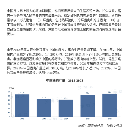
中国是世界上最大的猪肉消费国，也拥有世界最大的生猪养殖市场。长久以来，猪
肉一直是中国人民主要的肉类蛋白来源，稳定占据总肉类消费的半数份额。猪肉通
常以以下形式销售：（i）鲜猪肉，包括热鲜猪肉、冷鲜猪肉和冷冻猪肉；（ii）加
工猪肉制品。尽管热鲜猪肉目前仍然是中国猪肉消费的最大类别，但随着消费者对
食品安全和质量的认识增强，冷鲜肉以及高营养的加工猪肉制品的消费增速预计会
更快。
由于2018年底以来非洲猪瘟在中国的爆发，猪肉生产量急剧下降。在2019年，中国
猪肉产量减少了超过20%，至4,260万吨，2020年更是创下了4,110万吨的历史性低
点。非洲猪瘟显著影响了中国的养猪业，并造成了猪肉价格上涨。然而，得益于疫
情的逐步控制，以及屠宰量的强劲复苏和库存恢复，2021年猪肉供应下降触底反
弹。2021年中国猪肉产量达到5,300万吨，较2020年增长了近30%。2022年，中国
的猪肉产量继续增长，达到5,540万吨。
中国猪肉产量，2018-2022
来源：国家统计局，沙利文分析