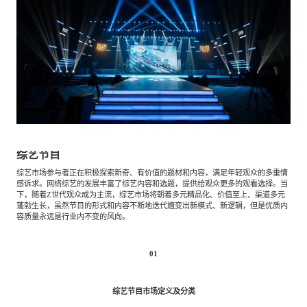
餐饮与新零售
半导体与芯片
企业咨询服务
公司动态
活动
智能家居
汽车与出行
媒体报道
关于我们
公共服务
食品与饮料
媒体服务
公司介绍
加入我们
综艺节目
科技、媒体和通信
金融科技
中国管理团队
综艺市场参与者正在积极探索新奇、有价值的题材和内容，满足年轻观众的多重情
感诉求。网络综艺的发展丰富了综艺内容和选题，提供给观众更多的观看选择。当
中
下，随着Z世代观众成为主流，综艺市场将朝着多元精品化、价值至上、渠道多元
蓬勃生长，虽然节目的形式和内容不断地迭代嬗变出新模式、新逻辑，但是优质内
地产与物业
矿业冶炼
EN
表现与影响
容质量永远是行业内不变的风向。
01
美容时尚
大数据与人工智能
战略合作伙伴
综艺节目市场定义及分类
物流与供应链
建筑科技与装饰装潢