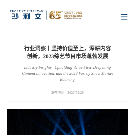
首页
行业洞察丨坚持价值至上，深耕内容
洞察
创新，2023综艺节目市场蓬勃发展
Industry Insights | Upholding Value First, Deepening
Content Innovation, and the 2023 Variety Show Market
行业研究
行业
Booming
发布时间：2023/05/29
企业研究
数字基础设施
消费电子
服务
市场动态
双碳新能源
医疗与生命科学
资本市场顾问服务
传媒中心