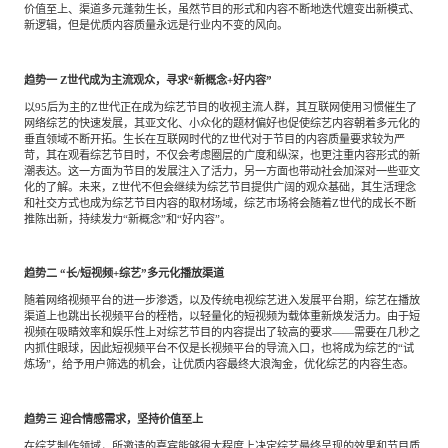
价值至上、渠道多元蓬勃生长，虽然节目的形式和内容不断地迭代嬗变出新模式、
新逻辑，但是优质内容质量永远是行业内不变的风向。
趋势一
Z世代成为主流观众，寻求“新概念+好内容”
以95后为主的Z世代正在成为综艺节目的收视主流人群，其互联网使用习惯催生了
网络综艺的快速发展，其亚文化、小众化的题材偏好也促使综艺内容朝着多元化的
垂直领域不断开拓。生长在互联网时代的Z世代对于节目的内容质量要求较为严
苛，其在观看综艺节目时，不仅会考虑圈层的广度和纵深，也更注重内容形式的新
潮表达。这一方面为节目的发展注入了活力，另一方面也带动社会加深对一些亚文
化的了解。未来，Z世代不但会继续为综艺节目提供广阔的观众基础，其生活理念
和社交方式也成为综艺节目内容的取材场域，综艺市场将会随着Z世代的成长不断
推陈出新，持续发力“新概念”和“好内容”。
趋势二
“长/短视频+综艺”多元化播放渠道
随着网络视频平台的进一步渗透，以及传统电视综艺进入发展平台期，综艺在播放
渠道上也跳出长视频平台的桎梏，以轻量化的短视频为载体重新焕发活力。由于短
视频在吸睛效率和娱乐性上对综艺节目的内容提出了较高的要求——需要在几秒之
内抓住眼球，因此短视频平台不仅是长视频平台的导流入口，也将成为综艺的“试
炼场”，给予用户筛选的机会，让优质内容最终大浪淘金，优化综艺的内容生态。
趋势三
迎合情感需求，坚持价值至上
在综艺制作领域，所邀请的嘉宾能够很大程度上决定综艺最终呈现的效果和节目质