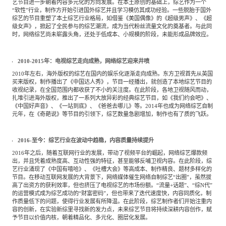
艺节目进一步朝着内容多元化的方向发展。在本土原创的基础上，综艺作为一个
“软性”行业，制作方开始引进国外综艺并且学习模仿其成功经验。一些脱胎于国外
综艺的节目重塑了本土综艺行业格局，如借鉴《美国偶像》的《超级男声》、《超
级女声》，掀起了全民参与的综艺潮流，成为当代粉丝流量文化的奠基者。与此同
时，网络综艺尚未崭露头角，还处于低成本、小规模的阶段，未能形成品牌效应。
2010-2015年：电视综艺走向成熟，网络综艺迎来井喷
2010年左右，海外版权的综艺在国内的娱乐化逐渐走向成熟。东方卫视首先从英国
买来版权，制作播出了《中国达人秀》，节目一经播出，就创造了本地综艺节目的
收视纪录，在全国范围内都收获了不小的关注度。在此阶段，各地卫视随风而动，
扎堆引进海外版权，推出了一系列大放异彩的经典综艺节目，如《我们约会吧》、
《中国好声音》、《一站到底》、《爸爸去哪儿》等。2014年也成为网络综艺自制
元年，在《奇葩说》等节目的引领下，综艺数量急剧增加，制作也有了质的飞跃。
2016-至今：综艺行业在波动中趋稳，内容质量持续提升
2016年之后，随着互联网行业的发展，带动了视频平台的崛起，网络综艺爆款频
出，并且凭着成熟度高、互动性强的特征，甚至能够反哺卫视内容。在此阶段，综
艺行业涌现了《中国有嘻哈》、《吐槽大会》等高成本、制作精良、题材多样化的
节目。在移动互联网发展的大背景下，网络媒体催生网络自制综艺“出圈”，虽然拔
高了出资方的获利效率，但也挤压了电视综艺的市场份额。“流量+话题”、“综N代”
的运营模式成为综艺成功的“财富密码”，但也带来了迭代速度快，内容同质化，制
作质量低下的问题，使得行业发展有所降温。在此阶段，综艺制作者们开始注重内
容的创新，在实验新综里寻找新的发力点，未来综艺节目将持续深耕内容创作，赋
予节目以价值内核，朝着精品化、多元化、圈层化发展。