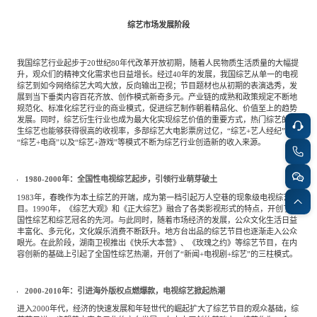
综艺市场发展阶段
我国综艺行业起步于20世纪80年代改革开放初期，随着人民物质生活质量的大幅提
升，观众们的精神文化需求也日益增长。经过40年的发展，我国综艺从单一的电视
综艺到如今网络综艺大鸣大放，反向输出卫视；节目题材也从初期的表演选秀，发
展到当下垂类内容百花齐放、创作模式新奇多元。产业链的成熟和政策规定不断地
规范化、标准化综艺行业的商业模式，促进综艺制作朝着精品化、价值至上的趋势
发展。同时，综艺衍生行业也成为最大化实现综艺价值的重要方式，热门综艺的衍
生综艺也能够获得很高的收视率，多部综艺大电影票房过亿，“综艺+艺人经纪”、
“综艺+电商”以及“综艺+游戏”等模式不断为综艺行业创造新的收入来源。
1980-2000年：全国性电视综艺起步，引领行业萌芽破土
1983年，春晚作为本土综艺的开端，成为第一档引起万人空巷的现象级电视综艺节
目。1990年，《综艺大观》和《正大综艺》融合了各类影视形式的特点，开创了全
国性综艺和综艺冠名的先河。与此同时，随着市场经济的发展，公众文化生活日益
丰富化、多元化，文化娱乐消费不断跃升。地方台出品的综艺节目也逐渐走入公众
眼光。在此阶段，湖南卫视推出《快乐大本营》、《玫瑰之约》等综艺节目，在内
容创新的基础上引起了全国性综艺热潮，开创了“新闻+电视剧+综艺”的三柱模式。
2000-2010年：引进海外版权点燃爆款，电视综艺掀起热潮
进入2000年代，经济的快速发展和年轻世代的崛起扩大了综艺节目的观众基础，综