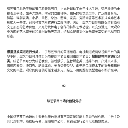
专家委员会
综艺节目脱胎于新闻节目和音乐节目，它充分调动了电子技术手段，运用独特的电
视表现手法，如声光效果、时空的自由转换、独特的视觉造型等，广泛融合音乐、
舞蹈、戏剧表演、小品、曲艺、杂技、游戏、竞赛、竞猜问答等艺术形式或非艺术
特种新材料
文化娱乐
沙利文中国分支机构
形式为一整体，对各种文艺形式进行二度创作。因此，综艺节目能够既保留有原有
文艺形态的艺术价值，又充分发挥电子创作的特殊艺术功能，以充分满足广大观众
多方面的艺术审美的和消闲娱乐等需求，给观众提供文化娱乐审美享受的电视节目
形态。
企业级服务
跨境电商贸易
根据播放渠道进行分类，
由于综艺节目的首播频道、电视频道或网络视频平台的类
型不同，综艺节目可具体分为电视综艺节目和网络综艺节目；
根据题材内容进行分
基础设施建设
环保节能科技
类，
综艺节目可分为综艺晚会、游戏娱乐、益智解密类、选秀节目、户外真人秀、
情感恋爱类、脱口秀、职业体验、美食类等类型，由于居民消费水平的提升和精神
文化的丰盈，观众的内容偏好越来越多元，综艺节目的题材类型也在不断扩充中。
教育与培训
航运及港口
02
母婴
农林牧渔
综艺节目市场价值链分析
中国综艺节目市场的主要参与者包括具有不同背景和能力各异的制作商、广告主及
园林绿化
商业航空
其代理机构、版权所有者、后期制作公司、营销及发行公司以及播放渠道。