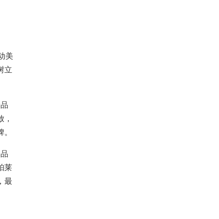
动美
树立
产品
放，
碑。
分品
珀莱
，最