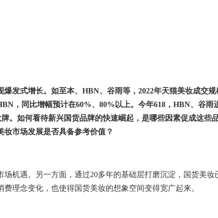
现爆发式增长。如至本、
HBN
、谷雨等，
2022
年天猫美妆成交规
HBN
，同比增幅预计在
60%
、
80%
以上。今年
618
，
HBN
、谷雨
大牌。如何看待新兴国货品牌的快速崛起，是哪些因素促成这些
美妆市场发展是否具备参考价值？
市场机遇。另一方面，通过
20
多年的基础层打磨沉淀，国货美妆
消费理念变化，也使得国货美妆的想象空间变得宽广起来。