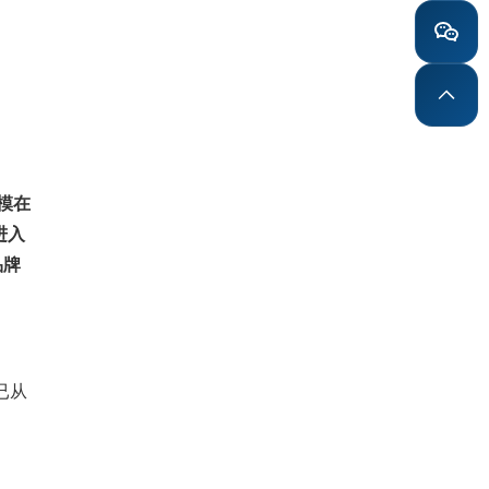
模在
进入
品牌
已从