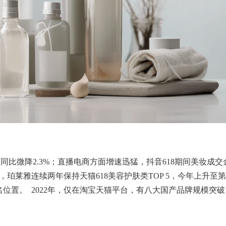
模同比微降
2.3%
；直播电商方面增速迅猛，抖音
618
期间美妆成交
，珀莱雅连续两年保持天猫
618
美容护肤类
TOP 5
，今年上升至第
名位置。
2022
年，仅在淘宝天猫平台，有八大国产品牌规模突破
。