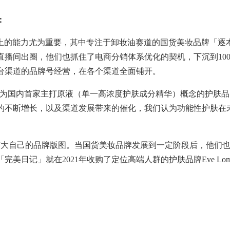
：
上的能力尤为重要，其中专注于卸妆油赛道的国货美妆品牌「逐
直播间出圈，他们也抓住了电商分销体系优化的契机，下沉到
10
台渠道的品牌号经营，在各个渠道全面铺开。
为国内首家主打原液（单一高浓度护肤成分精华）概念的护肤品
的不断增长，以及渠道发展带来的催化，我们认为功能性护肤在
扩大自己的品牌版图。当国货美妆品牌发展到一定阶段后，他们
「完美日记」就在
2021
年收购了定位高端人群的护肤品牌
Eve Lo