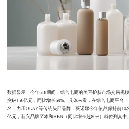
数据显示，今年
618
期间，综合电商的美容护肤市场交易规
突破
156
亿元，同比增长
69%
。具体来看，在综合电商平台上
名，力压
OLAY
等传统头部品牌；薇诺娜今年依然保持前
10
亿元，新兴品牌至本和
HBN
（同比增长超
80%
）就位列其中