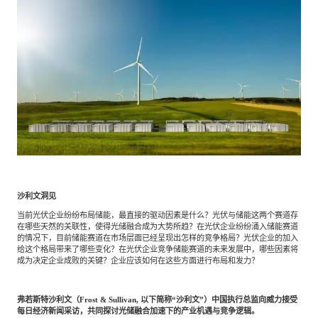
餐饮与新零售
半导体与芯片
企业咨询服务
公司动态
活动
智能家居
汽车与出行
媒体报道
关于我们
公共服务
食品与饮料
媒体服务
公司介绍
加入我们
科技、媒体和通信
金融科技
中国管理团队
中
沙利文洞见
地产与物业
矿业冶炼
EN
当前光伏企业纷纷布局储能，最直接的驱动因素是什么？光伏与储能这两个赛道存
表现与影响
在哪些天然的关联性，使得光储融合成为大势所趋？在光伏企业纷纷涌入储能赛道
的情况下，目前储能赛道在市场层面已经呈现出怎样的竞争格局？光伏企业的加入
给这个格局带来了哪些变化？在光伏企业竞争储能赛道的未来发展中，哪些因素将
成为决定企业成败的关键？企业应该如何在这些方面进行布局和发力？
美容时尚
大数据与人工智能
战略合作伙伴
弗若斯特沙利文（Frost & Sullivan, 以下简称“沙利文”）中国执行总监向威力接受
每日经济新闻采访，共同探讨光储融合加速下的产业机遇与竞争逻辑。
物流与供应链
建筑科技与装饰装潢