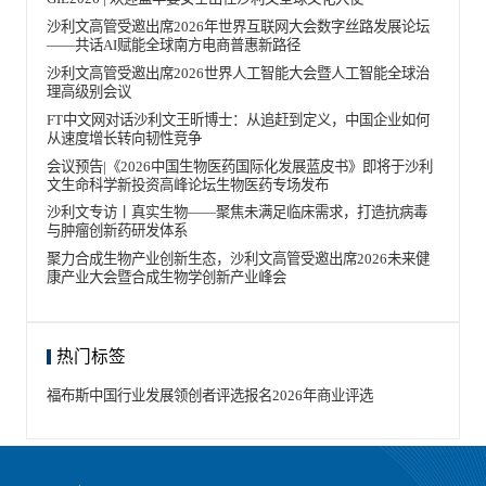
沙利文高管受邀出席2026年世界互联网大会数字丝路发展论坛
——共话AI赋能全球南方电商普惠新路径
沙利文高管受邀出席2026世界人工智能大会暨人工智能全球治
理高级别会议
FT中文网对话沙利文王昕博士：从追赶到定义，中国企业如何
从速度增长转向韧性竞争
会议预告|《2026中国生物医药国际化发展蓝皮书》即将于沙利
文生命科学新投资高峰论坛生物医药专场发布
沙利文专访丨真实生物——聚焦未满足临床需求，打造抗病毒
与肿瘤创新药研发体系
聚力合成生物产业创新生态，沙利文高管受邀出席2026未来健
康产业大会暨合成生物学创新产业峰会
热门标签
福布斯中国
行业发展领创者
评选报名
2026年
商业评选