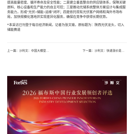
提高能量密度、循环寿命及安全性能；二是建立垂直整合的供应链体系，保障关键
原料、核心设备和生产能力的自主可控；三是推动光储系统整体方案设计与集成服
务能力，形成“光伏+储能+运维”闭环；四是依托现有光伏客户网络和海外市场布
局，加快规模化落地并实现差异化服务，确保在竞争中获得长期优势。
*本采访已刊登于每日经济新闻，记者为张文瑜，原标题为：陕西光伏龙头，切入
储能赛道
上一篇
：
沙利文：中国大模型企业迎上市潮，真正的分水岭在商业化落地
下一篇
：
沙利文：快递涨价是矫正“以价换量”的关键拐点，行业正回归价值竞争