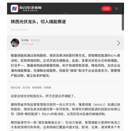
专家委员会
特种新材料
文化娱乐
沙利文中国分支机构
企业级服务
跨境电商贸易
基础设施建设
环保节能科技
教育与培训
航运及港口
母婴
农林牧渔
园林绿化
商业航空