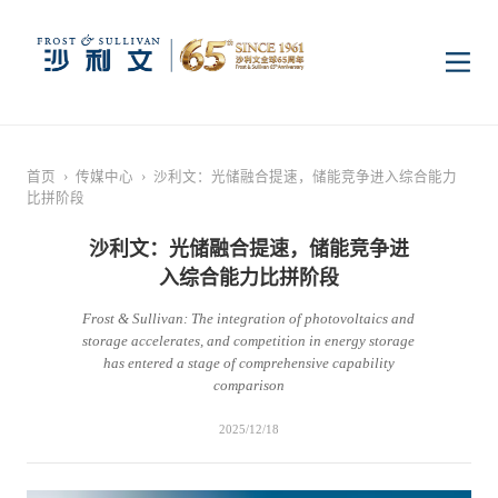
首页
首页
›
传媒中心
›
沙利文：光储融合提速，储能竞争进入综合能力
比拼阶段
洞察
沙利文：光储融合提速，储能竞争进
入综合能力比拼阶段
行业研究
行业
Frost & Sullivan: The integration of photovoltaics and
storage accelerates, and competition in energy storage
企业研究
数字基础设施
消费电子
服务
has entered a stage of comprehensive capability
comparison
2025/12/18
市场动态
双碳新能源
医疗与生命科学
资本市场顾问服务
传媒中心