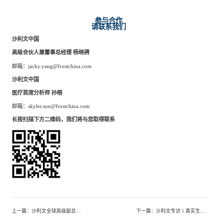
参与合作
请联系我们
沙利文中国
高级合伙人兼董事总经理
杨晓骋
邮箱：
jacky.yang@frostchina.com
沙利文中国
医疗首席分析师
孙榕
邮箱：
skyler.sun@frostchina.com
长按扫描下方二维码，我们将与您取得联系
上一篇
：
沙利文全球高级副总裁王昕：我们为什么寻找领创者？（中英双语）
下一篇
：
沙利文专访丨真实生物——聚焦未满足临床需求，打造抗病毒与肿瘤创新药研发体系