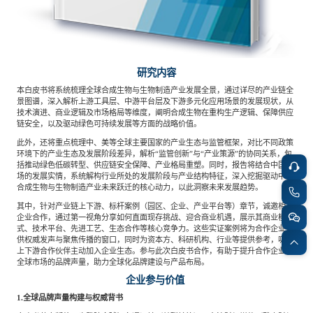
研究内容
本白皮书将系统梳理全球合成生物与生物制造产业发展全景，通过详尽的产业链全
景图谱，深入解析上游工具层、中游平台层及下游多元化应用场景的发展现状，从
技术演进、商业逻辑及市场格局等维度，阐明合成生物在重构生产逻辑、保障供应
链安全，以及驱动绿色可持续发展等方面的战略价值。
此外，还将重点梳理中、美等全球主要国家的产业生态与监管框架，对比不同政策
环境下的产业生态及发展阶段差异，解析
“监管创新”与“产业策源”的协同关系，包
括推动绿色低碳转型、供应链安全保障、产业格局重塑。同时，报告将结合中国市
场的发展实情，系统解构行业所处的发展阶段与产业结构特征，深入挖掘驱动中国
合成生物与生物制造产业未来跃迁的核心动力，以此洞察未来发展趋势。
其中，针对产业链上下游、标杆案例（园区、企业、产业平台等）章节，诚邀相关
企业合作，通过第一视角分享如何直面现存挑战、迎合商业机遇，展示其商业模
式、技术平台、先进工艺、生态合作等核心竞争力。这些实证案例将为合作企业提
供权威发声与聚焦传播的窗口，同时为资本方、科研机构、行业等提供参考，吸引
上下游合作伙伴主动加入企业生态。参与此次白皮书合作，有助于提升合作企业在
全球市场的品牌声量，助力全球化品牌建设与产品布局。
企业参与价值
1.全球品牌声量构建与权威背书