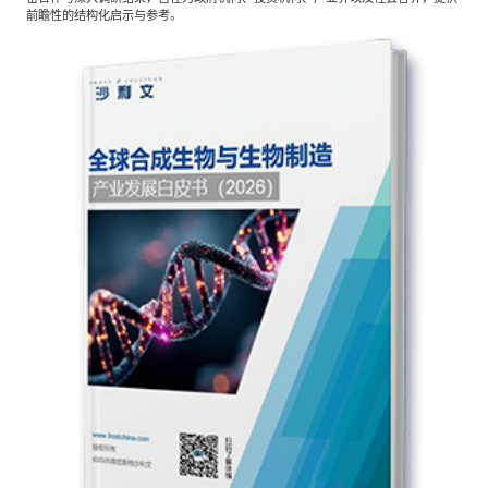
专家委员会
前瞻性的结构化启示与参考。
特种新材料
文化娱乐
沙利文中国分支机构
企业级服务
跨境电商贸易
基础设施建设
环保节能科技
教育与培训
航运及港口
母婴
农林牧渔
园林绿化
商业航空