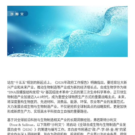
餐饮与新零售
半导体与芯片
企业咨询服务
公司动态
活动
智能家居
汽车与出行
媒体报道
关于我们
公共服务
食品与饮料
媒体服务
公司介绍
加入我们
科技、媒体和通信
金融科技
中国管理团队
中
站在
“十五五”规划的新起点上，《
2026
年政府工作报告》明确指出，要培育壮大新
兴产业和未来产业，推动生物制造等产业成为新的经济增长点。合成生物学作为继
地产与物业
矿业冶炼
EN
“
DNA
双螺旋结构发现”与“基因组技术革命”之后的第三次生命科学革命，正引领生
表现与影响
物制造产业加速迈入
4.0
时代，成为重塑全球物质生产方式的重要战略支点。未来，
将深度重构生物医药、先进材料、消费品、能源、环保、农业等产业的发展范式。
大力发展合成生物与生物制造产业，不仅是抢抓全球制高点的战略契机，更是加快
形成新质生产力、实现高水平科技自立自强的重要路径。
美容时尚
大数据与人工智能
战略合作伙伴
基于对全球前沿科技与生物制造相关产业的长期洞察经验，弗若斯特沙利文
（
Frost
&
Sullivan
，以下简称“沙利文”）将启动《全球合成生物与生物制造产业发
展白皮书（
2026
）》的筹建与编写工作。本白皮书将通过“政
-
产
-
学
-
研
-
金
-
用”的紧
物流与供应链
建筑科技与装饰装潢
密合作与深入调研结果，旨在为政府机构、投资机构、产业界以及社会各界，提供