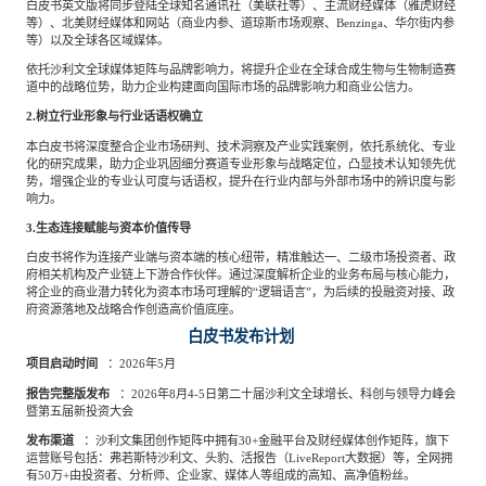
白皮书英文版将同步登陆全球知名通讯社（美联社等）、主流财经媒体（雅虎财经
等）、北美财经媒体和网站（商业内参、道琼斯市场观察、
Benzinga、华尔街内参
等）以及全球各区域媒体。
依托沙利文全球媒体矩阵与品牌影响力，将提升企业在全球合成生物与生物制造赛
道中的战略位势，助力企业构建面向国际市场的品牌影响力和商业公信力。
2.树立行业形象与行业话语权确立
本白皮书将深度整合企业市场研判、技术洞察及产业实践案例，依托系统化、专业
化的研究成果，助力企业巩固细分赛道专业形象与战略定位，凸显技术认知领先优
势，增强企业的专业认可度与话语权，提升在行业内部与外部市场中的辨识度与影
响力。
3.生态连接赋能与资本价值传导
白皮书将作为连接产业端与资本端的核心纽带，精准触达一、二级市场投资者、政
府相关机构及产业链上下游合作伙伴。通过深度解析企业的业务布局与核心能力，
将企业的商业潜力转化为资本市场可理解的“逻辑语言”，为后续的投融资对接、政
府资源落地及战略合作创造高价值底座。
白皮书发布计划
项目启动时间
：
2026年5月
报告完整版发布
：
2026年8月4-5日第二十届沙利文全球增长、科创与领导力峰会
暨第五届新投资大会
发布渠道
：沙利文集团创作矩阵中拥有30+金融平台及财经媒体创作矩阵，旗下
运营账号包括：弗若斯特沙利文、头豹、活报告（LiveReport大数据）等，全网拥
有50万+由投资者、分析师、企业家、媒体人等组成的高知、高净值粉丝。