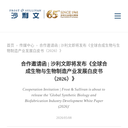
首页
首页
›
传媒中心
›
合作邀请函 | 沙利文即将发布《全球合成生物与生
物制造产业发展白皮书（2026）》
洞察
合作邀请函 | 沙利文即将发布《全球合
成生物与生物制造产业发展白皮书
行业研究
行业
（2026）》
Cooperation Invitation | Frost & Sullivan is about to
企业研究
数字基础设施
消费电子
服务
release the 'Global Synthetic Biology and
Biofabrication Industry Development White Paper
(2026)'
市场动态
双碳新能源
医疗与生命科学
资本市场顾问服务
传媒中心
2026/05/08