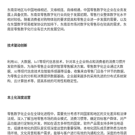
东南亚地区与中国地缘相近、文缘相连、商缘相通，中国零售数字化企业在业务发
展上具备优势。东南亚零售数字化行业尚处于发展初期，零售行业整体数字化水平
相对较低。随着消费者对购物体验的要求提高和零售企业进一步发展的需要，以及
在东盟数字贸易框架协议的加持下，东南亚市场对数字化零售存在较高的需求，东
南亚零售数字化行业有巨大的发展空间。
技术驱动创新
利用AI、大数据、IoT等现代信息技术，针对本土企业特点和消费者的消费习惯开
发软件服务，为海外零售企业提供智慧零售解决方案。零售数字化企业通过大数
据、AI等现代信息技术及智能传感器等设备，收集来自零售门店各个环节的数据，
为零售企业的分析和决策提供数据基础。企业越来越多的采用先进的分布式系统架
构、云计算技术等，提高系统的可用性和稳定性。
本土化深度运营
零售数字化企业在全球化进程中，需要充分考虑不同国家和地区的文化差异和法律
法规，深入了解当地零售市场的商业模式、消费习惯等，确定目标客户群体，对产
品功能进行定制化开发，例如在语言多样性的国家，软件产品需支持多种当地语
言。组建本地化的团队是实现深度运营的重要保障。本地化团队成员更熟悉当地市
场环境、文化背景和客户需求，能够与客户进行有效的沟通和交流。深度的市场调