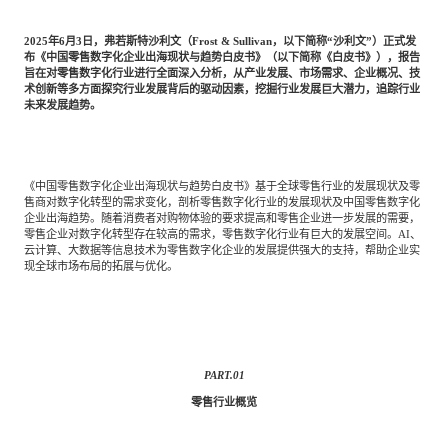
专家委员会
2025年6月3日，弗若斯特沙利文（Frost & Sullivan，以下简称“沙利文”）正式发
布《中国零售数字化企业出海现状与趋势白皮书》（以下简称《白皮书》），报告
特种新材料
文化娱乐
旨在对零售数字化行业进行全面深入分析，从产业发展、市场需求、企业概况、技
沙利文中国分支机构
术创新等多方面探究行业发展背后的驱动因素，挖掘行业发展巨大潜力，追踪行业
未来发展趋势。
企业级服务
跨境电商贸易
《中国零售数字化企业出海现状与趋势白皮书》基于全球零售行业的发展现状及零
售商对数字化转型的需求变化，剖析零售数字化行业的发展现状及中国零售数字化
基础设施建设
环保节能科技
企业出海趋势。随着消费者对购物体验的要求提高和零售企业进一步发展的需要，
零售企业对数字化转型存在较高的需求，零售数字化行业有巨大的发展空间。AI、
云计算、大数据等信息技术为零售数字化企业的发展提供强大的支持，帮助企业实
现全球市场布局的拓展与优化。
教育与培训
航运及港口
母婴
农林牧渔
PART.
01
零售行业概览
园林绿化
商业航空