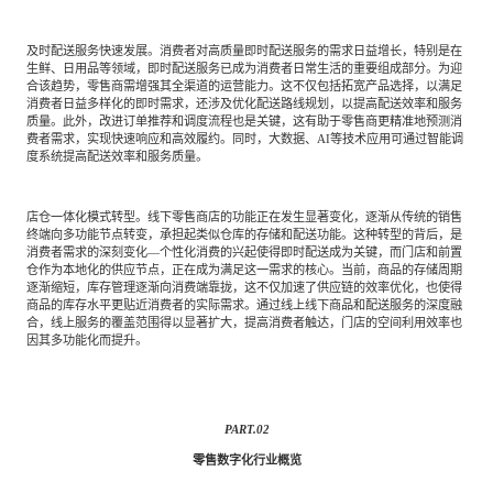
及时配送服务快速发展。消费者对高质量即时配送服务的需求日益增长，特别是在
生鲜、日用品等领域，即时配送服务已成为消费者日常生活的重要组成部分。为迎
合该趋势，零售商需增强其全渠道的运营能力。这不仅包括拓宽产品选择，以满足
消费者日益多样化的即时需求，还涉及优化配送路线规划，以提高配送效率和服务
质量。此外，改进订单推荐和调度流程也是关键，这有助于零售商更精准地预测消
费者需求，实现快速响应和高效履约。同时，大数据、AI等技术应用可通过智能调
度系统提高配送效率和服务质量。
店仓一体化模式转型。线下零售商店的功能正在发生显著变化，逐渐从传统的销售
终端向多功能节点转变，承担起类似仓库的存储和配送功能。这种转型的背后，是
消费者需求的深刻变化—个性化消费的兴起使得即时配送成为关键，而门店和前置
仓作为本地化的供应节点，正在成为满足这一需求的核心。当前，商品的存储周期
逐渐缩短，库存管理逐渐向消费端靠拢，这不仅加速了供应链的效率优化，也使得
商品的库存水平更贴近消费者的实际需求。通过线上线下商品和配送服务的深度融
合，线上服务的覆盖范围得以显著扩大，提高消费者触达，门店的空间利用效率也
因其多功能化而提升。
PART.
02
零售数字化行业概览