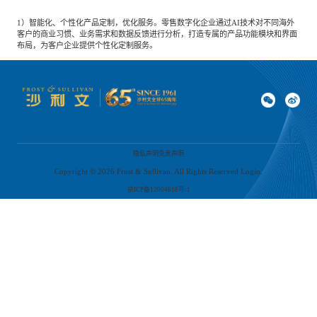
1）智能化、个性化产品定制，优化服务。零售数字化企业通过AI技术对不同海外
客户的商业习惯、业务需求和数据反馈进行分析，打造专属的产品功能模块和界面
布局，为客户企业提供个性化定制服务。
2）智能化营销服务，提升客户体验。零售数字化企业利用自然语言处理（NLP）
等技术，根据当地文化习俗、语言习惯等进行优化调整，进行智能化营销，帮助企
业提高知名度。
3）智能化供应链管理。高效的供应链管理对于零售企业至关重要。通过AI预测需
隐私声明
免责声明
求，零售企业能够合理安排采购计划，降低采购成本；另一方面，零售数字化企业
将AI应用于仓储管理系统和物流配送系统，结合机器算法，优化库存布局和配送规
Copyright ©
2026
Frost & Sullivan. All Rights Reserved Login.
划，有效节约空间与成本。
京ICP备12004618号-1
随着AI技术的不断创新与发展，将为中国零售数字化企业出海提供更强大的支持。
AI技术在零售领域的深化应用，将推动企业运营效率进一步提升，为消费者带来更
加个性化、智能化、便捷化的购物体验。另一方面，随着全球数字化进程的加速，
新兴市场的消费潜力将进一步释放，中国零售数字化企业借助AI技术能够更好地把
握这些市场机遇，实现全球市场布局的拓展与优化。
上一篇
：
沙利文发布《2025中国医药CDMO行业发展洞察蓝皮书》
下一篇
：
沙利文发布《手术缝线市场研究报告》