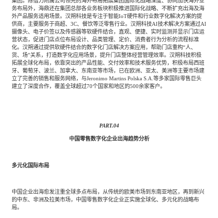
集团。除借力附属公司领先的海外布局拓展集团国际化战略深度、协同加快海外业
务布局外，海鼎还在集团总部各业务板块积极推进国际化战略、不断扩充出海及海
外产品服务适用场景。汉朔科技是专注于智能IoT硬件和行业数字化解决方案的提
供商，主要服务于商超、3C、餐饮等泛零售行业。汉朔科技AI技术解决方案通过AI
摄像头、电子价签以及传感器等软硬件结合，直观、便捷、实时监测并显示门店运
营状态，促进门店点位布局设计、品类管理、定价、消费者行为分析的流程标准
化。汉朔通过提供软硬件结合的数字化门店解决方案应用，帮助门店重构“人、
货、场”关系，打造数字化应用场景，提升门店整体经营管理效率。汉朔科技积极
拓展全球化布局，依靠突出的产品性能、交付效率和技术服务优势，积极布局西班
牙、葡萄牙、波兰、加拿大、东南亚等市场，已在欧洲、亚太、美洲等主要市场建
立了完善的销售和服务网络，与Jeronimo Martins Polska S.A.等多家国际零售巨头
建立了深度合作，覆盖全球超过70个国家和地区的500余家客户。
PART.
04
中国零售数字化企业出海趋势分析
多元化国际布局
中国企业出海愈发注重全球多点布局，从传统的欧美市场到东南亚地区，再到新兴
的中东、非洲及拉美市场，中国零售数字化企业正实施全球化、多元化的战略布
局。