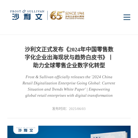
首页
沙利文正式发布《2024年中国零售数
洞察
字化企业出海现状与趋势白皮书》丨
助力全球零售企业数字化转型
Frost & Sullivan officially releases the '2024 China
行业研究
行业
Retail Digitalization Enterprise Going Global: Current
Situation and Trends White Paper' | Empowering
global retail enterprises with digital transformation
企业研究
数字基础设施
消费电子
服务
发布时间：2025/06/03
市场动态
双碳新能源
医疗与生命科学
资本市场顾问服务
传媒中心