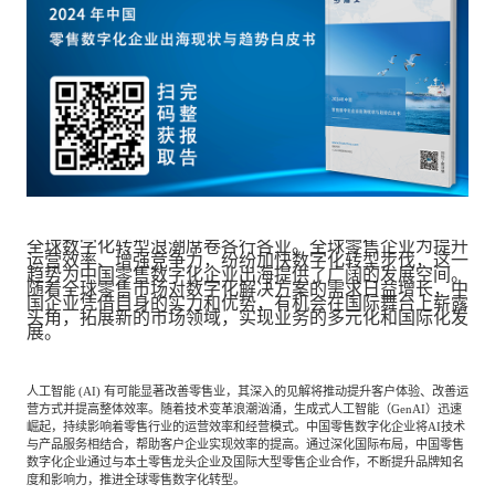
餐饮与新零售
半导体与芯片
企业咨询服务
公司动态
活动
智能家居
汽车与出行
媒体报道
关于我们
公共服务
食品与饮料
媒体服务
公司介绍
加入我们
全球数字化转型浪潮席卷各行各业。全球零售企业为提升
科技、媒体和通信
金融科技
运营效率、增强竞争力，纷纷加快数字化转型步伐，这一
中国管理团队
趋势为中国零售数字化企业出海提供了广阔的发展空间。
随着全球零售市场对数字化解决方案的需求日益增长，中
中
国企业凭借自身的实力和优势，有机会在国际舞台上崭露
头角，拓展新的市场领域，实现业务的多元化和国际化发
展。
地产与物业
矿业冶炼
EN
表现与影响
人工智能 (AI) 有可能显著改善零售业，其深入的见解将推动提升客户体验、改善运
营方式并提高整体效率。随着技术变革浪潮汹涌，生成式人工智能（GenAI）迅速
美容时尚
大数据与人工智能
战略合作伙伴
崛起，持续影响着零售行业的运营效率和经营模式。中国零售数字化企业将AI技术
与产品服务相结合，帮助客户企业实现效率的提高。通过深化国际布局，中国零售
数字化企业通过与本土零售龙头企业及国际大型零售企业合作，不断提升品牌知名
度和影响力，推进全球零售数字化转型。
物流与供应链
建筑科技与装饰装潢