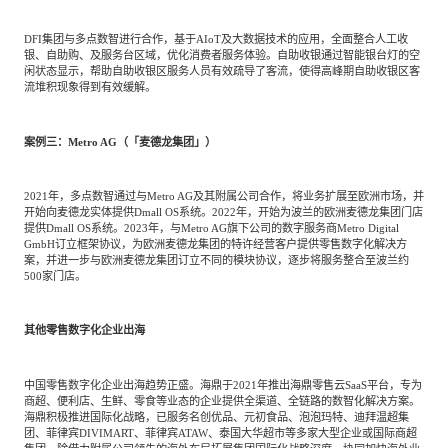
DFI集团与多点数智进行合作，基于AIoT及大数据技术的应用，全面整合人工收
银、自助购、及服务台区域，优化消费者服务体验。自助收银通过智能银台灯的空
闲状态显示，帮助自助收银区服务人员有效疏导了客流，使得高峰期自助收银区客
流堆积现象得到有效缓解。
案例三：Metro AG（「麦德龙集团」）
2021年，多点数智通过与Metro AG及其附属公司合作，将业务扩展至欧洲市场，并
开始向麦德龙实体提供Dmall OS系统。2022年，开始为波兰的欧洲麦德龙集团门店
提供Dmall OS系统。2023年，与Metro AG旗下公司的数字服务商Metro Digital
GmbH订立框架协议，为欧洲麦德龙集团的特许经营客户提供零售数字化解决方
案，并进一步与欧洲麦德龙集团订立不同的模块协议，逐步将服务整合至波兰约
500家门店。
其他零售数字化企业出海
中国零售数字化企业出海趋势正盛。海鼎于2021年推出海鼎零售云SaaS平台，专为
商超、便利店、生鲜、零食等业态的企业提供全渠道、全链路的数智化解决方案。
海鼎积极推进国际化战略，已服务名创优品、元初食品、泡泡玛特、迪拜温超集
团、菲律宾DIVIMART、菲律宾ATAW、泰国大华超市等多家大型企业或国际商超