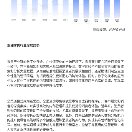
资料来源：沙利文分析
亚洲零售行业发展趋势
零售产业链的数字化升级。在快速变化的市场环境下，零售商们正在积极拥抱数字
化转型，并不断增加对相关技术基础设施的投资。数字化转型不仅使零售商能够收
集和分析大量数据，从而更精准地把握消费者的需求和偏好，还帮助他们制定更加
个性化的营销策略，为消费者提供更加贴心的购物体验。同时，数字化技术的应用
也极大优化了零售商的内部管理运营流程，如通过深化商店与仓库的集成，实现库
存管理的精细化以提高效率并降低成本。
全渠道模式成为新常态。全渠道的零售模式是零售商或品牌在库存、客户服务和销
售的深度集成，以实现高效的内部管理和提供便捷的消费者体验。近年来，消费者
购物习惯的转变推动了全渠道的发展，尤其在疫情背景下，消费者对线上购物的依
赖增强，促使零售商加快线上渠道布局。此外，IT基础设施的完善和数据分析能力
的提升使零售商能够跨多个接触点跟踪消费者购买行为，实现精准营销和个性化推
荐。当前，全渠道模式逐步成为零售行业的新常态，重塑了零售商的运营逻辑，成
为零售企业创造价值的必要条件。