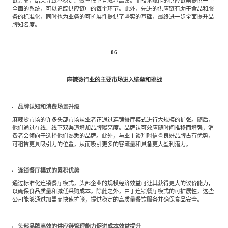
链分离，结果导致不稳定、效率低下且成本高昂。而技术赋能的供应链则提供一个
全面的系统，可以追踪供应链中的每个环节。此外，先进的供应链有助于食品和服
务的标准化，同时也为业务的可扩展性提供了坚实的基础，最终进一步全面提升品
牌知名度。
06
麻辣烫行业的主要市场进入壁垒和挑战
品牌认知和消费场景升级
麻辣烫市场的许多头部市场从业者正通过连锁餐厅模式进行大规模的扩张。随后，
他们通过在线、线下双渠道增加品牌曝亮度。品牌认可效应随时间推移而增强，消
费者会倾向于选择他们熟悉的品牌。此外，与业主谈判时信誉良好品牌占有优势，
可租赁更具吸引力的位置，从而吸引更多的客流量和具备更大盈利潜力。
连锁餐厅模式的累积优势
通过标准化连锁餐厅模式，头部企业的规模经济效益可让其获得更大的议价能力，
以确保食品质量和减低采购成本。除此之外，由于连锁餐厅模式的可扩展性，这些
公司能够通过加盟商快速扩张，提供稳定的高质量餐饮服务并确保食品安全。
头部品牌高效的供应链管理能力促进成本效益提升