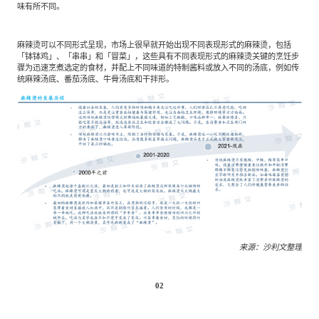
专家委员会
味有所不同。
麻辣烫可以不同形式呈现，市场上很早就开始出现不同表现形式的麻辣烫，包括
特种新材料
文化娱乐
沙利文中国分支机构
「钵钵鸡」、「串串」和「冒菜」，这些具有不同表现形式的麻辣烫关键的烹饪步
骤为迅速烹煮选定的食材，并配上不同味道的特制酱料或放入不同的汤底，例如传
统麻辣汤底、番茄汤底、牛骨汤底和干拌形。
企业级服务
跨境电商贸易
基础设施建设
环保节能科技
教育与培训
航运及港口
来源：沙利文整理
母婴
农林牧渔
02
园林绿化
商业航空