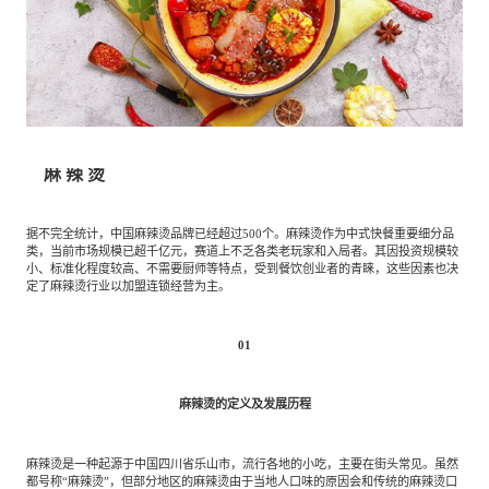
餐饮与新零售
半导体与芯片
企业咨询服务
公司动态
活动
智能家居
汽车与出行
媒体报道
关于我们
麻 辣 烫
公共服务
食品与饮料
媒体服务
公司介绍
加入我们
据不完全统计，中国麻辣烫品牌已经超过500个。麻辣烫作为中式快餐重要细分品
类，当前市场规模已超千亿元，赛道上不乏各类老玩家和入局者。其因投资规模较
科技、媒体和通信
金融科技
中国管理团队
小、标准化程度较高、不需要厨师等特点，受到餐饮创业者的青睐，这些因素也决
定了麻辣烫行业以加盟连锁经营为主。
中
地产与物业
矿业冶炼
EN
表现与影响
01
麻辣烫的定义及发展历程
美容时尚
大数据与人工智能
战略合作伙伴
麻辣烫是一种起源于中国四川省乐山市，流行各地的小吃，主要在街头常见。虽然
都号称“麻辣烫”，但部分地区的麻辣烫由于当地人口味的原因会和传统的麻辣烫口
物流与供应链
建筑科技与装饰装潢