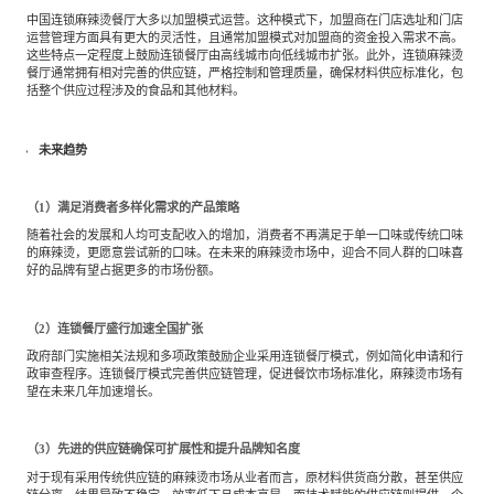
中国连锁麻辣烫餐厅大多以加盟模式运营。这种模式下，加盟商在门店选址和门店
运营管理方面具有更大的灵活性，且通常加盟模式对加盟商的资金投入需求不高。
这些特点一定程度上鼓励连锁餐厅由高线城市向低线城市扩张。此外，连锁麻辣烫
餐厅通常拥有相对完善的供应链，严格控制和管理质量，确保材料供应标准化，包
括整个供应过程涉及的食品和其他材料。
未来趋势
（1）满足消费者多样化需求的产品策略
随着社会的发展和人均可支配收入的增加，消费者不再满足于单一口味或传统口味
的麻辣烫，更愿意尝试新的口味。在未来的麻辣烫市场中，迎合不同人群的口味喜
好的品牌有望占据更多的市场份额。
（2）连锁餐厅盛行加速全国扩张
政府部门实施相关法规和多项政策鼓励企业采用连锁餐厅模式，例如简化申请和行
政审查程序。连锁餐厅模式完善供应链管理，促进餐饮市场标准化，麻辣烫市场有
望在未来几年加速增长。
（3）先进的供应链确保可扩展性和提升品牌知名度
对于现有采用传统供应链的麻辣烫市场从业者而言，原材料供货商分散，甚至供应