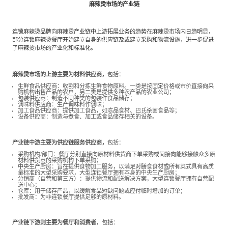
麻辣烫市场的产业链
连锁麻辣烫品牌向麻辣烫产业链中上游拓展业务的趋势在麻辣烫市场内日趋明显，
部分连锁麻辣烫餐厅开始建立自身的供应链及或建立采购和物流设施，进一步促进
了麻辣烫市场的产业化和标准化。
麻辣烫市场的上游主要为材料供应商，
包括：
生鲜食品供应商：收割和分拣生鲜食物原料。一类是按固定价格或市价直接向采
购机构出售产品的农户，另二类是提供多种农产品的农业公司；
包装供应商：制造不同种类的包装作食品储存；
调味料供应商：生产调味料作调味；
加工食品供应商：提供加工食品，如冻品食材、巴氏杀菌食品等；
设备供应商：制造与煮食、加工或食品储存相关的设备。
产业链中游主要为供应链服务供应商，
包括：
采购机构/部门：餐厅分别直接向原材料供货商下单采购或间接向能够接触众多原
材料供货商的采购机构下单采购；
中央生产厨房：旨在提供食物加工服务，以满足对膳食食材或所有菜式具有高质
量标准的大型采购要求，大型连锁餐厅拥有本身的中央生产厨房；
分销商（自营和第三方）：提供物流和配送解决方案，大型连锁餐厅拥有自营配
送中心；
仓库：用于储存产品，以缓解食品短缺问题或应付临时增加的订单；
批发商：为非连锁餐厅提供足够的原材料。
产业链下游则主要为餐厅和消费者
，包括：