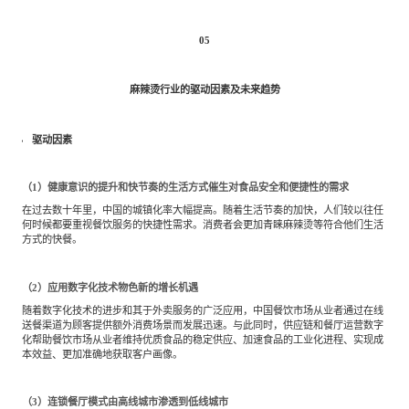
05
麻辣烫行业的驱动因素及未来趋势
驱动因素
（1）健康意识的提升和快节奏的生活方式催生对食品安全和便捷性的需求
在过去数十年里，中国的城镇化率大幅提高。随着生活节奏的加快，人们较以往任
何时候都要重视餐饮服务的快捷性需求。消费者会更加青睐麻辣烫等符合他们生活
方式的快餐。
（2）应用数字化技术物色新的增长机遇
随着数字化技术的进步和其于外卖服务的广泛应用，中国餐饮市场从业者通过在线
送餐渠道为顾客提供额外消费场景而发展迅速。与此同时，供应链和餐厅运营数字
化帮助餐饮市场从业者维持优质食品的稳定供应、加速食品的工业化进程、实现成
本效益、更加准确地获取客户画像。
（3）连锁餐厅模式由高线城市渗透到低线城市