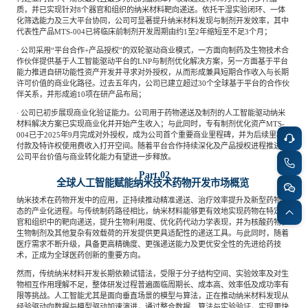
质，并已实现针对8个器官和组织的纳米材料靶向递送。依托干湿实验闭环、一体
化筛选能力及三大平台协同，公司可显著提升纳米材料发现与制剂开发效率，其中
代表性产品MTS-004已将临床前制剂开发周期由约1至2年缩短至不足3个月；
·
公司采用
“平台合作+产品授权”的双轮驱动商业模式，一方面向制药及生物技术合
作伙伴提供基于人工智能驱动平台的LNP与制剂优化解决方案，另一方面基于平台
能力推进自研功能性资产开发并寻求对外授权，从而形成兼具短期合作收入与长期
许可价值的商业化路径。过去五年内，公司已建立超过30个全球基于平台的合作伙
伴关系，并形成逾10项在研产品布局；
·
公司已初步展现商业化验证能力。公司用于药物递送及制剂的人工智能驱动纳米
材料解决方案已实现商业化并开始产生收入；与此同时，专有制剂优化资产
MTS-
004已于2025年9月完成对外授权，成为公司首个重要商业里程碑，并为后续里程碑
付款及特许权使用费收入打开空间。随着平台合作持续深化及产品授权进程推进，
公司平台价值与商业转化能力有望进一步释放。
Part.02
全球人工智能赋能纳米技术药物开发市场概览
纳米技术在药物开发中的应用，正持续推动精准递送、治疗效率提升及新型药物形
态的产业化进程。与传统制药路径相比，纳米材料能够更有效地实现药物在特定器
官和组织中的靶向递送，提升生物利用度、优化药代动力学表现，并为核酸药物、
生物制剂及其他复杂有效载荷的开发提供更具适配性的递送工具。与此同时，随着
医疗需求不断升级，具备更高精确度、更强递送能力及更优安全性的先进给药技
术，正成为全球医药创新的重要方向。
然而，传统纳米材料开发长期依赖试错法，受限于分子结构空间、实验效率及对生
物相互作用理解不足，整体研发过程普遍面临周期长、成本高、效率低及成功率有
限等挑战。人工智能尤其是面向垂直场景的模型与算法，正在推动纳米材料发现从
经验驱动向数据与模型驱动加速演进，通过整合数据、算法与实验验证，实现更快