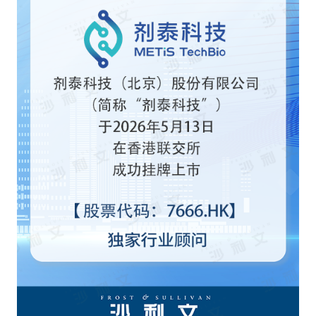
Frost & Sullivan China Branches
Building Technology,
Logistics & Supply
Construction &
Chain
Decoration
Culture &
Advanced Materials
Entertainment
Cross-Border E-
Enterprise Services
commerce Trade
Environmental
Infrastructure
Protection & Energy
Construction & Utilities
Saving Technology
Education & Training
Shipping and Ports