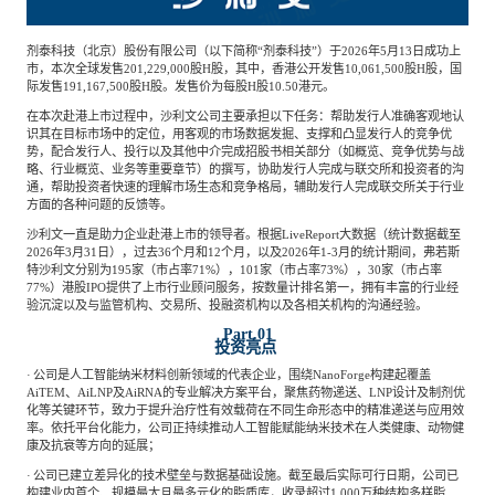
Agriculture, Forestry
剂泰科技（北京）股份有限公司（以下简称
“剂泰科技”）于2026年5月13日成功上
Maternal And Infant
Animal Husbandry
市，本次全球发售201,229,000股H股，其中，香港公开发售10,061,500股H股，国
And Fishery
际发售191,167,500股H股。发售价为每股H股10.50港元。
在本次赴港上市过程中，沙利文公司主要承担以下任务：帮助发行人准确客观地认
识其在目标市场中的定位，用客观的市场数据发掘、支撑和凸显发行人的竞争优
Landscaping
Commercial Aviation
势，配合发行人、投行以及其他中介完成招股书相关部分（如概览、竞争优势与战
略、行业概览、业务等重要章节）的撰写，协助发行人完成与联交所和投资者的沟
通，帮助投资者快速的理解市场生态和竞争格局，辅助发行人完成联交所关于行业
方面的各种问题的反馈等。
沙利文一直是助力企业赴港上市的领导者。根据
LiveReport大数据（统计数据截至
2026年3月31日），过去36个月和12个月，以及2026年1-3月的统计期间，弗若斯
特沙利文分别为195家（市占率71%），101家（市占率73%），30家（市占率
77%）港股IPO提供了上市行业顾问服务，按数量计排名第一，拥有丰富的行业经
验沉淀以及与监管机构、交易所、投融资机构以及各相关机构的沟通经验。
Part.01
投资亮点
·
公司是人工智能纳米材料创新领域的代表企业，围绕
NanoForge构建起覆盖
AiTEM、AiLNP及AiRNA的专业解决方案平台，聚焦药物递送、LNP设计及制剂优
化等关键环节，致力于提升治疗性有效载荷在不同生命形态中的精准递送与应用效
率。依托平台化能力，公司正持续推动人工智能赋能纳米技术在人类健康、动物健
康及抗衰等方向的延展；
·
公司已建立差异化的技术壁垒与数据基础设施。截至最后实际可行日期，公司已
构建业内首个、规模最大且最多元化的脂质库，收录超过
1,000万种结构多样脂