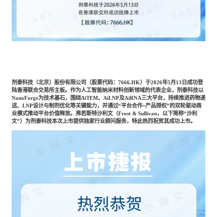
Catering & New
Semiconductor & Chip
Retailing
Media Coverage
About Us
Automotive &
Smart Homes
Mobility
Media Services
Company Introduction
Join Us
剂泰科技（北京）股份有限公司（股票代码：
7666.HK
）于
2026
年
5
月
13
日成功登
Public Sector
Food & Beverage
陆香港联合交易所主板。作为人工智能纳米材料创新领域的代表企业，剂泰科技以
Management Team
NanoForge
为技术基石，围绕
AiTEM
、
AiLNP
及
AiRNA
三大平台，持续推进药物递
送、
LNP
设计与制剂优化等关键能力，并通过“平台合作
+
产品授权”的双轮驱动商
中
业模式推动平台价值释放。弗若斯特沙利文（
Frost
&
Sullivan
，以下简称“沙利
Technology, Media and
文”）为剂泰科技本次上市提供独家行业顾问服务，特此热烈祝贺其成功上市。
Fintech
CSR & Impact
EN
Telecom
Strategic Partners
Real Estate & Property
Mining & Metals
Committee Of Experts
Beauty & Fashion
Big Data & AI