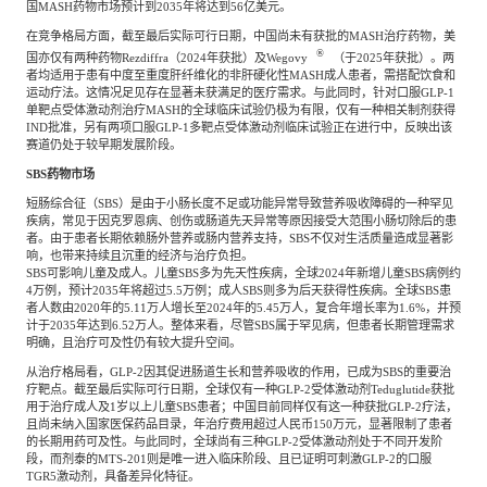
国MASH药物市场预计到2035年将达到56亿美元。
在竞争格局方面，截至最后实际可行日期，中国尚未有获批的
MASH治疗药物，美
®
国亦仅有两种药物Rezdiffra（2024年获批）及Wegovy
（于
2025年获批）。两
者均适用于患有中度至重度肝纤维化的非肝硬化性MASH成人患者，需搭配饮食和
运动疗法。这情况足见存在显著未获满足的医疗需求。与此同时，针对口服GLP-1
单靶点受体激动剂治疗MASH的全球临床试验仍极为有限，仅有一种相关制剂获得
IND批准，另有两项口服GLP-1多靶点受体激动剂临床试验正在进行中，反映出该
赛道仍处于较早期发展阶段。
SBS药物市场
短肠综合征（
SBS）是由于小肠长度不足或功能异常导致营养吸收障碍的一种罕见
疾病，常见于因克罗恩病、创伤或肠道先天异常等原因接受大范围小肠切除后的患
者。由于患者长期依赖肠外营养或肠内营养支持，SBS不仅对生活质量造成显著影
响，也带来持续且沉重的经济与治疗负担。
SBS可影响儿童及成人。儿童SBS多为先天性疾病，全球2024年新增儿童SBS病例约
4万例，预计2035年将超过5.5万例；成人SBS则多为后天获得性疾病。全球SBS患
者人数由2020年的5.11万人增长至2024年的5.45万人，复合年增长率为1.6%，并预
计于2035年达到6.52万人。整体来看，尽管SBS属于罕见病，但患者长期管理需求
明确，且治疗可及性仍有较大提升空间。
从治疗格局看，
GLP-2因其促进肠道生长和营养吸收的作用，已成为SBS的重要治
疗靶点。截至最后实际可行日期，全球仅有一种GLP-2受体激动剂Teduglutide获批
用于治疗成人及1岁以上儿童SBS患者；中国目前同样仅有这一种获批GLP-2疗法，
且尚未纳入国家医保药品目录，年治疗费用超过人民币150万元，显著限制了患者
的长期用药可及性。与此同时，全球尚有三种GLP-2受体激动剂处于不同开发阶
段，而剂泰的MTS-201则是唯一进入临床阶段、且已证明可刺激GLP-2的口服
TGR5激动剂，具备差异化特征。