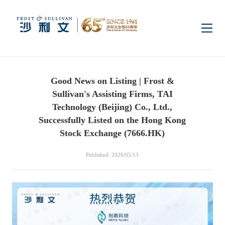
Home
Good News on Listing | Frost &
Insights
Sullivan's Assisting Firms, TAI
Technology (Beijing) Co., Ltd.,
Industry Research
Successfully Listed on the Hong Kong
Industries
Stock Exchange (7666.HK)
Enterprise Research
Digital Infrastructure
Consumer Electronics
Services
Published: 2026/05/13
Market News
Dual Carbon & New
Healthcare & Life
Capital Market Advisory
Media Center
Energy
Sciences
Business Advisory
Company News
Activity