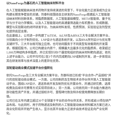
以
NanoForge为基石的人工智能纳米材料平台
在人工智能赋能纳米技术药物开发持续演进的背景下，平台化能力正逐渐成为企业
构建长期竞争壁垒的关键。剂泰科技围绕自主研发的
NanoForge搭建起人工智能驱
动纳米材料创新体系，将脂质数据库、人工智能基础模型、METiS智能体、量子化
学与分子动力学模拟，以及人工智能驱动的高通量筛选能力有机整合，形成数据、
模型与实验联动的闭环研发平台，为纳米材料发现、性质预测、实验验证及剂型优
化提供底层支撑。
在此基础上，公司进一步构建了
AiTEM、AiLNP及AiRNA三大专业解决方案平台，
分别面向小分子制剂优化、LNP设计与递送系统开发，以及RNA序列设计与优化等
关键环节。三大平台既可独立应用，也可协同服务于不同类型有效载荷的开发需
求。根据招股书，公司已构建业内首个、规模最大且最多元化的脂质库，收录超过
1,000万种结构多样脂质，并已实现针对8个器官和组织的纳米材料靶向递送；依托
上述平台能力，公司平均可在2至3个月内完成靶向LNP或制剂开发，进一步体现出
其在研发效率与技术深度上的差异化优势。
双轮驱动商业模式加速平台价值转化
依托
NanoForge及三大专业解决方案平台，剂泰科技已形成“平台合作+产品授权”并
行的双轮驱动商业模式。一方面，公司向制药及生物技术合作伙伴开放人工智能驱
动平台，围绕LNP设计、递送系统开发及制剂优化开展合作，并通过研究费、选择
权费及后续许可费等方式实现项目收入；另一方面，公司依托同一平台能力推进内
部功能性资产开发，并通过授权许可、里程碑付款及特许权使用费释放长期价
值。
公司已在五年内建立超过
30个全球基于平台的合作伙伴关系，并形成逾10项在研产
品布局。与此同时，用于药物递送及制剂的人工智能驱动纳米材料解决方案已进入
商业化阶段并开始产生收入，显示出其平台能力正逐步由技术验证走向产业化转
化。