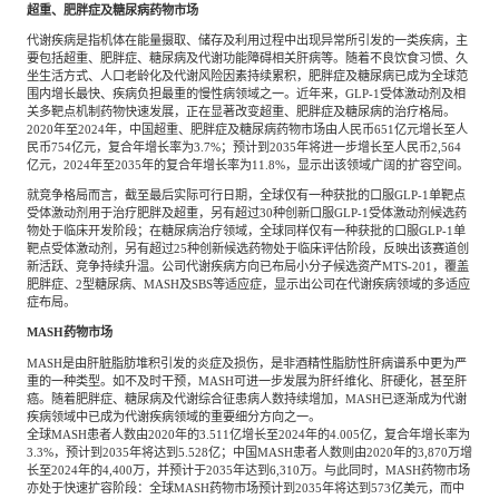
超重、肥胖症及糖尿病药物市场
代谢疾病是指机体在能量摄取、储存及利用过程中出现异常所引发的一类疾病，主
要包括超重、肥胖症、糖尿病及代谢功能障碍相关肝病等。随着不良饮食习惯、久
坐生活方式、人口老龄化及代谢风险因素持续累积，肥胖症及糖尿病已成为全球范
围内增长最快、疾病负担最重的慢性病领域之一。近年来，
GLP-1受体激动剂及相
关多靶点机制药物快速发展，正在显著改变超重、肥胖症及糖尿病的治疗格局。
2020年至2024年，中国超重、肥胖症及糖尿病药物市场由人民币651亿元增长至人
民币754亿元，复合年增长率为3.7%；预计到2035年将进一步增长至人民币2,564
亿元，2024年至2035年的复合年增长率为11.8%，显示出该领域广阔的扩容空间。
就竞争格局而言，截至最后实际可行日期，全球仅有一种获批的口服
GLP-1单靶点
受体激动剂用于治疗肥胖及超重，另有超过30种创新口服GLP-1受体激动剂候选药
物处于临床开发阶段；在糖尿病治疗领域，全球同样仅有一种获批的口服GLP-1单
靶点受体激动剂，另有超过25种创新候选药物处于临床评估阶段，反映出该赛道创
新活跃、竞争持续升温。公司代谢疾病方向已布局小分子候选资产MTS-201，覆盖
肥胖症、2型糖尿病、MASH及SBS等适应症，显示出公司在代谢疾病领域的多适应
症布局。
MASH药物市场
MASH是由肝脏脂肪堆积引发的炎症及损伤，是非酒精性脂肪性肝病谱系中更为严
重的一种类型。如不及时干预，MASH可进一步发展为肝纤维化、肝硬化，甚至肝
癌。随着肥胖症、糖尿病及代谢综合征患病人数持续增加，MASH已逐渐成为代谢
疾病领域中已成为代谢疾病领域的重要细分方向之一。
全球
MASH患者人数由2020年的3.511亿增长至2024年的4.005亿，复合年增长率为
3.3%，预计到2035年将达到5.528亿；中国MASH患者人数则由2020年的3,870万增
长至2024年的4,400万，并预计于2035年达到6,310万。与此同时，MASH药物市场
亦处于快速扩容阶段：全球MASH药物市场预计到2035年将达到573亿美元，而中