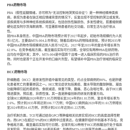
PBA药物市场
PBA（假性延髓情绪，亦可称为“无法控制地哭笑综合征”）是一种神经精神类疾
病，表现为患者在缺乏相应情绪背景的情况下，反复出现不受控制的哭泣或发笑。
该疾病常与多种神经系统疾病相关，包括创伤性脑损伤、多发性硬化、肌萎缩侧索
硬化症及阿尔茨海默病等，可显著影响患者的社交功能、日常生活与治疗依从
性。
就
PBA本身而言，中国PBA药物市场预计将于2027年起步，初始市场规模约为人民
币1亿元，主要由MTS-004上市带动；随着后续PBA药物陆续获批，预计到2035年
中国PBA药物市场规模将达到人民币70亿元，2027年至2035年的复合年增长率为
62.8%。在竞争格局方面，截至最后实际可行日期，全球仅有两种PBA在研药物，
且均在中国开发；其中，MTS-004是中国首个且唯一进入临床阶段的PBA治疗药
物，同时也是首个正在开发中的口崩片剂型，有望填补中国PBA治疗领域的临床空
白。
HCC药物市场
肝细胞癌（
HCC）是原发性肝癌中最常见的类型，约占全部病例的90%，也是肝硬
化患者死亡的重要原因之一。HCC常见症状包括黄疸、腹水导致的腹部肿胀、凝血
功能障碍引起的易瘀伤、食欲减退、体重下降、腹痛、恶心及呕吐等。由于HCC病
情进展快、预后差、异质性强，其一直是肿瘤创新药研发的重要方向。
全球
HCC病例由2020年的73.95万例增长至2024年的81.81万例，复合年增长率为
2.6%，预计到2035年将达到106.77万例；中国HCC病例由2020年的31.61万例增长
至2024年的34.45万例，并预计到2035年达到41.22万例。
治疗机制方面，
TCE可通过结合GPC3等肿瘤相关抗原实现对HCC的高度选择性靶
向，而GPC3在超过70%的HCC病例中过度表达，在健康肝组织中则基本不存在。竞
争格局方面，截至最后实际可行日期，全球共有20种用于HCC的核酸治疗处于临床
开发阶段，其中8种采用LNP递送系统；剂泰的MTS-105则是其中唯一一种基于