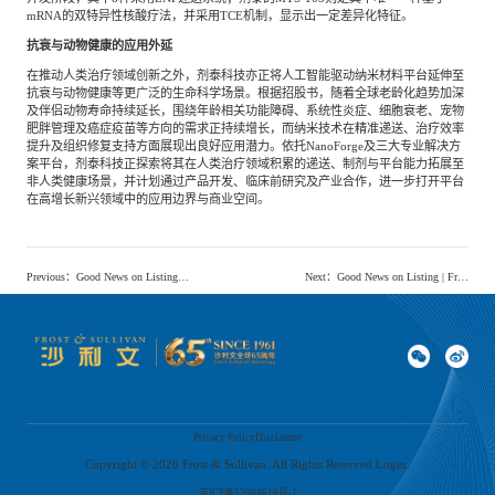
mRNA的双特异性核酸疗法，并采用TCE机制，显示出一定差异化特征。
抗衰与动物健康的应用外延
在推动人类治疗领域创新之外，剂泰科技亦正将人工智能驱动纳米材料平台延伸至
抗衰与动物健康等更广泛的生命科学场景。根据招股书，随着全球老龄化趋势加深
及伴侣动物寿命持续延长，围绕年龄相关功能障碍、系统性炎症、细胞衰老、宠物
肥胖管理及癌症疫苗等方向的需求正持续增长，而纳米技术在精准递送、治疗效率
提升及组织修复支持方面展现出良好应用潜力。依托NanoForge及三大专业解决方
案平台，剂泰科技正探索将其在人类治疗领域积累的递送、制剂与平台能力拓展至
非人类健康场景，并计划通过产品开发、临床前研究及产业合作，进一步打开平台
在高增长新兴领域中的应用边界与商业空间。
Previous
：
Good News on Listing | Frost & Sullivan Assists Micware Co., Ltd. in Successfully Going Public in the US (MWC.US)
Next
：
Good News on Listing | Frost & Sullivan Assists Kefu Medical Technology Co., Ltd. (1187.HK) in Successful Listing on the Hong Kong Stock Exchange
Privacy Policy
Disclaimer
Copyright ©
2026
Frost & Sullivan. All Rights Reserved Login.
京ICP备12004618号-1