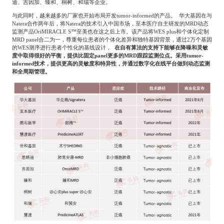
迪、吉因加、臻和、桐树、和瑞等企业。
与此同时，越来越多的厂家也开始布局开发
tumor-informed
的产品。
华大基因在与
Natera
合作两年后，将
Natera
的技术引入中国市场，至本医疗自主研发的
MRD
动态
监测产品
OriMIRACLE S
™至美也在这之后上市。该产品将
WES plus
和个体化定制
MRD panel
合二为一，尊重每位患者的个体化差异和独特基因背景，通过
2
万个基因
的
WES
测序进行患者个性化的基线设计，
在自有算法的支持下能够在降噪和灵敏
度中取得很好的平衡，提供比固定
panel
更多的
MRD
跟踪监测位点。采用
tumor-
informed
技术，提供更高的灵敏度和特异性，并通过数字化在线平台做到动态监测
和全周期管理。