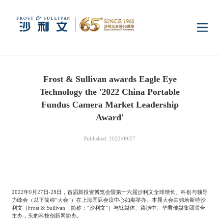
Home
Frost & Sullivan awards Eagle Eye
Insights
Technology the '2022 China Portable
Fundus Camera Market Leadership
Industry Research
Award'
Industries
Published: 2022/09/27
Enterprise Research
Digital Infrastructure
Consumer Electronics
Services
Market News
Dual Carbon & New
Healthcare & Life
Capital Market Advisory
Media Center
Energy
Sciences
2022
年
9
月
27
日
-28
日，首届新投资博览会暨第十六届沙利文全球增长、科创与领导
力峰会（以下简称“大会”）在上海国际会议中心如期举办。本届大会由弗若斯特沙
利文（
Frost & Sullivan
，简称：“沙利文”）与钛媒体、路演中、华君传媒集团联合
Business Advisory
主办，头豹科技创新网协办。
Company News
Activity