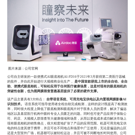
Agriculture, Forestry
Maternal And Infant
Animal Husbandry
And Fishery
Landscaping
Commercial Aviation
图片来源：公司官网
公司自主研发的一款便携式
AI
眼底相机
AI-FD16
于
2021
年
3
月获得第二类医疗器械
的批件，并自此开始进行大规模商业化生产，
是中国首款获批上市的全自动、全自
助、便携式眼底相机，可轻松应用于任何医疗健康场景，这是对现有的眼底相机的
突破性创新，也为视网膜筛查普惠基层提供了必要的硬件支撑。
该产品主要具有
3
大特点：
自带语音系统、可用充电宝供电以及内置视网膜影像
AI
识别技术。
语音系统可指导使用者全程自助完成检测，这样的设计既提高了检测效
率，同时很大程度上降低了眼底检测和眼底阅片对于医务人员的需求，解决了偏远
地区以及基层医疗机构中眼科专业人员匮乏的问题。同时也可使产品应用于保险公
司、药店、大规模人群筛查等大健康领域和场景，从而以更低成本成功解决市场上
现有眼底相机的销售痛点，很大程度地扩张了产品的应用范围。机器可用充电宝供
电的特点使其便于携带，并且可在不同地点和场景中广泛使用，无论是偏远的山区
还是大型室外广场，机器都可以被轻松运达，并且可被不间断地长时间使用。公司