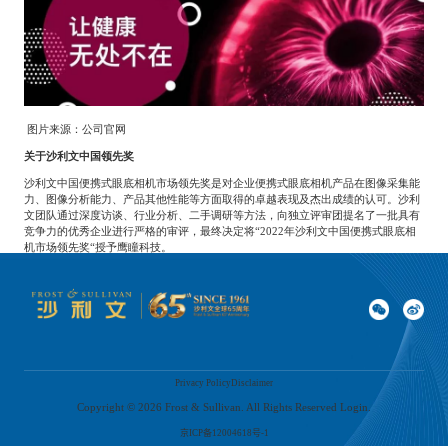
图片来源：公司官网
关于沙利文中国领先奖
沙利文中国便携式眼底相机市场领先奖是对企业便携式眼底相机产品在图像采集能
力、图像分析能力、产品其他性能等方面取得的卓越表现及杰出成绩的认可。沙利
文团队通过深度访谈、行业分析、二手调研等方法，向独立评审团提名了一批具有
竞争力的优秀企业进行严格的审评，最终决定将“
2022
年沙利文中国便携式眼底相
机市场领先奖“授予鹰瞳科技。
*
The above content is based on market research by the Frost & Sullivan research team and
represents the public presentation of the team's research findings. Some of the information used in
the research comes from public sources. If you have any questions about the results of this
research, please send an email to:
PR@frostchina.com
for inquiry.
Previous
：
Frost & Sullivan awards Zehui Biosciences the 'Global Multi-Functional Stem Cell Therapeutic Leader Award'
Next
：
Frost & Sullivan awarded Huawei AirEngine Wi-Fi 6 series products the "2021 Global Wi-Fi 6 Market Leadership Award"
Privacy Policy
Disclaimer
Copyright ©
2026
Frost & Sullivan. All Rights Reserved Login.
京ICP备12004618号-1