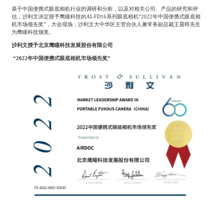
Catering & New
基于中国便携式眼底相机行业的调研和分析，以及对相关公司、产品的研究和评
Semiconductor & Chip
Retailing
估，沙利文决定授予鹰瞳科技的
AI-FD16
系列眼底相机“
2022
年中国便携式眼底相
机市场领先奖”，大会现场，沙利文大中华区主管合伙人兼常务副总裁王晨晖先生
Media Coverage
About Us
为鹰瞳科技颁奖。
沙利文授予北京鹰瞳科技发展股份有限公司
Automotive &
Smart Homes
Mobility
“
2022
年中国便携式眼底相机市场领先奖”
Media Services
Company Introduction
Join Us
Public Sector
Food & Beverage
Management Team
中
Technology, Media and
Fintech
CSR & Impact
EN
Telecom
Strategic Partners
Real Estate & Property
Mining & Metals
Committee Of Experts
Beauty & Fashion
Big Data & AI