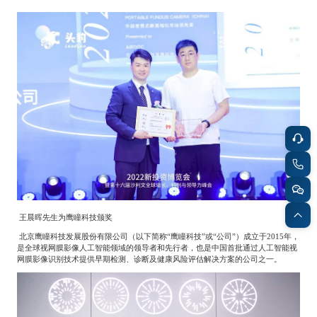
Frost & Sullivan China Branches
Building Technology,
Logistics & Supply
Construction &
Chain
Decoration
Culture &
Advanced Materials
Entertainment
Cross-Border E-
Enterprise Services
commerce Trade
Environmental
王晨晖先生为鹰瞳科技颁奖
Infrastructure
Protection & Energy
Construction & Utilities
北京鹰瞳科技发展股份有限公司（以下简称“鹰瞳科技”或“公司”）成立于
2015
年，
Saving Technology
是全球视网膜影像人工智能领域的领导者和先行者，也是中国首批通过人工智能视
网膜影像识别技术提供早期检测、诊断及健康风险评估解决方案的公司之一。
Education & Training
Shipping and Ports