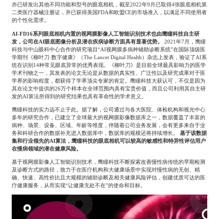
亦已研发出其他不同功能和型号的眼底相机，截至
2022
年
9
月已取得
4
张眼底相机第
二类医疗器械注册证，并已获得美国
FDA
和欧盟
CE
的市场准入，以满足不同使用者
的个性化需求。
AI-FD16
系列眼底相机内置的视网膜影像人工智能识别技术也由鹰瞳科技自主研
发，公司在
AI
眼底图像分析及潜在疾病诊断方面具有显著优势。
2021
年
7
月，鹰瞳
科技与中山眼科中心合作的研究项目“
AI
视网膜多病种辅助诊断系统”在国际顶级医
学期刊《柳叶刀·数字健康》（
The Lancet Digital Health
）杂志上发表，验证了
AI
系
统在识别
14
种常见眼底异常的优秀表现。《柳叶刀》是目前全球最具影响力的医学
学术刊物之一，其发表的论文无论是从数据的真实性、广泛性以及研究成果对于医
学界的影响程度，都获得了学界顶尖专家的肯定。鹰瞳科技大获认可，不仅是因为
其在论文中提供的
26
万个样本在全球范围内具有宝贵价值，而且公司利用其自主研
发的
AI
算法所得到的研究结果也具有革命性的学术意义。
鹰瞳科技的实力远不止于此。据了解，公司通过与各大医院、体检机构和视光中心
多年的研究合作，已建立了全球最大的视网膜影像数据库之一，数据覆盖了丰富的
病种、场景、设备、区域、年龄等维度，伴随着公司业务发展，会有更多来自于业
务和科研合作的数据补充进入数据库中，数据库的规模还将持续增长。
基于该数据
集和行业领先的
AI
算法，鹰瞳科技的眼底相机可以较高的敏感性和特异性评估用户
在慢病领域的潜在健康风险。
基于视网膜影像人工智能识别技术，鹰瞳科技不断探索改善慢性病传统的早期检测
及诊断方式的路径，致力于在医疗机构和大健康场景中实现对慢性病的无创、精
确、快速、高性价比且大规模的辅助诊断及相关健康风险评估，创建优质可达的医
疗健康服务，从而实现“让健康无处不在”的使命和目标。