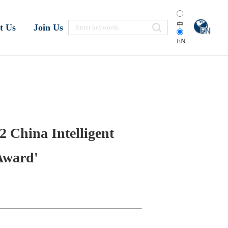
中
t Us
Join Us
EN
 China Intelligent
Award'