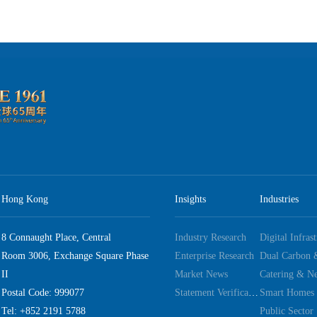
Hong Kong
Insights
Industries
8 Connaught Place, Central
Industry Research
Digital Infras
Room 3006, Exchange Square Phase
Enterprise Research
II
Market News
Catering & Ne
Postal Code: 999077
Statement Verification
Smart Homes
Tel: +852 2191 5788
Public Sector