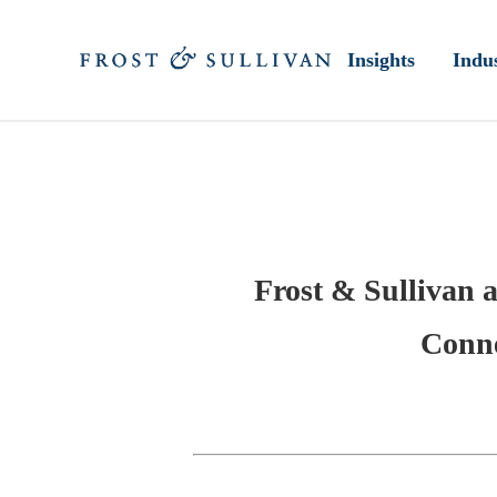
Insights
Indus
Frost & Sullivan 
Conne